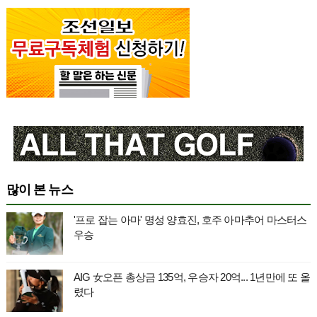
많이 본 뉴스
'프로 잡는 아마' 명성 양효진, 호주 아마추어 마스터스
우승
AIG 女오픈 총상금 135억, 우승자 20억... 1년만에 또 올
렸다