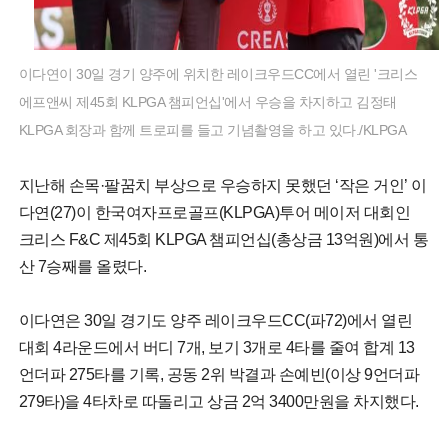
이다연이 30일 경기 양주에 위치한 레이크우드CC에서 열린 '크리스
에프앤씨 제45회 KLPGA 챔피언십'에서 우승을 차지하고 김정태
KLPGA 회장과 함께 트로피를 들고 기념촬영을 하고 있다./KLPGA
지난해 손목·팔꿈치 부상으로 우승하지 못했던 ‘작은 거인’ 이
다연(27)이 한국여자프로골프(KLPGA)투어 메이저 대회인
크리스 F&C 제45회 KLPGA 챔피언십(총상금 13억원)에서 통
산 7승째를 올렸다.
이다연은 30일 경기도 양주 레이크우드CC(파72)에서 열린
대회 4라운드에서 버디 7개, 보기 3개로 4타를 줄여 합계 13
언더파 275타를 기록, 공동 2위 박결과 손예빈(이상 9언더파
279타)을 4타차로 따돌리고 상금 2억 3400만원을 차지했다.