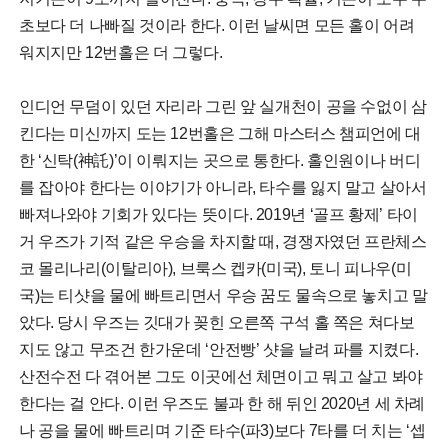
초보다 더 나빠질 것이라 한다. 이런 날씨면 모든 홀이 어려
워지지만 12번홀은 더 그렇다.
인디언 무덤이 있던 자리라 그린 앞 실개천이 공을 수없이 삼
킨다는 미신까지 도는 12번홀은 그해 마스터스 챔피언에 대
한 ‘신탁(神託)’이 이뤄지는 곳으로 통한다. 홀인원이나 버디
를 잡아야 한다는 이야기가 아니라, 타수를 잃지 말고 살아서
빠져나와야 기회가 있다는 뜻이다. 2019년 ‘골프 황제’ 타이
거 우즈가 기적 같은 우승을 차지할 때, 경쟁자였던 프란체스
코 몰리나리(이탈리아), 브룩스 켑카(미국), 토니 피나우(미
국)는 티샷을 물에 빠트리면서 우승 꿈도 물속으로 놓치고 말
았다. 당시 우즈는 깃대가 꽂힌 오른쪽 구석 홀 쪽은 쳐다보
지도 않고 무조건 한가운데 ‘안전빵’ 샷을 날려 파를 지켰다.
산전수전 다 겪어본 그도 이곳에선 체면이고 뭐고 살고 봐야
한다는 걸 안다. 이런 우즈도 불과 한 해 뒤인 2020년 세 차례
나 공을 물에 빠트리며 기준 타수(파3)보다 7타를 더 치는 ‘셉