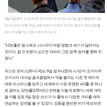
4월 3일(현지 시각) 미국 조지아주 오거스타 내셔널 골프클럽에서 열
린 마스터스대회 연습 라운드에서 미국의 더스틴 존슨이 파3 12번홀
에서 티샷을 하고 있다./로이터 뉴스1
“12번홀은 평소에도 시시각각 바람 방향과 세기가 달라지는
곳이다. 잘 모르겠다 싶으면 차라리 그린 앞쪽 벙커를 향해 치
겠다.”
저스틴 토머스(30·미국)는 6일 밤 9시(한국 시각) 미 조지아주
오거스타 내셔널 골프클럽에서 막을 올리는 시즌 첫 메이저
대회 마스터스를 앞두고 세계에서 가장 유명한 파3홀 중 하나
로 꼽히는 12번홀(155야드) 전략을 이렇게 밝혔다. 대회 개막
을 이틀 앞둔 4일 많은 선수가 이 홀에서 다양한 거리를 재며
연습하는 장면을 볼 수 있었다. 강풍을 동반한 비가 예보되면