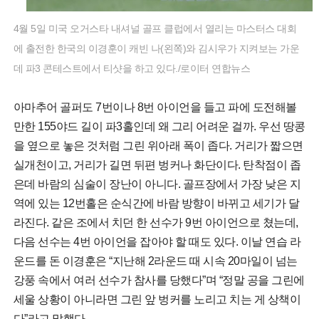
4월 5일 미국 오거스타 내셔널 골프 클럽에서 열리는 마스터스 대회
에 출전한 한국의 이경훈이 캐빈 나(왼쪽)와 김시우가 지켜보는 가운
데 파3 콘테스트에서 티샷을 하고 있다./로이터 연합뉴스
아마추어 골퍼도 7번이나 8번 아이언을 들고 파에 도전해볼
만한 155야드 길이 파3홀인데 왜 그리 어려운 걸까. 우선 땅콩
을 옆으로 놓은 것처럼 그린 위아래 폭이 좁다. 거리가 짧으면
실개천이고, 거리가 길면 뒤편 벙커나 화단이다. 탄착점이 좁
은데 바람의 심술이 장난이 아니다. 골프장에서 가장 낮은 지
역에 있는 12번홀은 순식간에 바람 방향이 바뀌고 세기가 달
라진다. 같은 조에서 치던 한 선수가 9번 아이언으로 쳤는데,
다음 선수는 4번 아이언을 잡아야 할 때도 있다. 이날 연습 라
운드를 돈 이경훈은 “지난해 2라운드 때 시속 20마일이 넘는
강풍 속에서 여러 선수가 참사를 당했다”며 “정말 공을 그린에
세울 상황이 아니라면 그린 앞 벙커를 노리고 치는 게 상책이
다”라고 말했다.