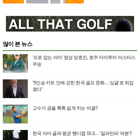
많이 본 뉴스
'프로 잡는 아마' 명성 양효진, 호주 아마추어 마스터스
우승
"5인승 카트 안에 갇힌 한국 골프 문화…'싱글'로 뒤집
겠다"
고수가 공을 툭툭 쉽게 치는 비결?
한국 아마 골퍼 평균 핸디캡 15.3… '일파만파' 덕분?