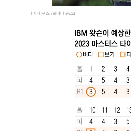
타이거 우즈. /로이터 뉴스1