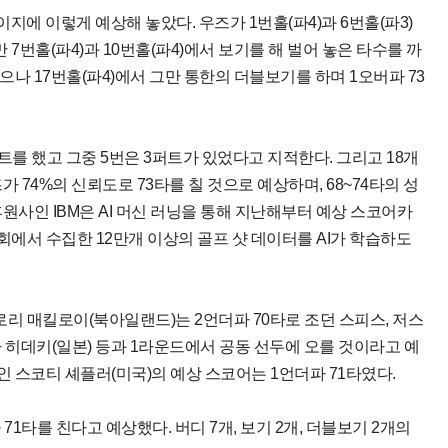
이지에 이렇게 예상해 놓았다. 우즈가 1번홀(파4)과 6번홀(파3)
7번홀(파4)과 10번홀(파4)에서 보기를 해 벌어 놓은 타수를 까
으나 17번홀(파4)에서 그만 통한의 더블보기를 하며 1오버파 73
퍼트를 했고 그중 5번은 3퍼트가 있었다고 지적한다. 그리고 18개
 74%의 신뢰도로 73타를 칠 것으로 예상하며, 68~74타의 성
원사인 IBM은 AI 머신 러닝을 통해 지난해부터 예상 스코어카
회에서 수집한 12만개 이상의 골프 샷 데이터를 AI가 학습하도
 매킬로이(북아일랜드)는 2언더파 70타로 조던 스피스, 저스
마 히데키(일본) 등과 1라운드에서 공동 선두에 오를 것이라고 예
인 스코티 셰플러(미국)의 예상 스코어는 1언더파 71타였다.
1타를 친다고 예상했다. 버디 7개, 보기 2개, 더블보기 2개의