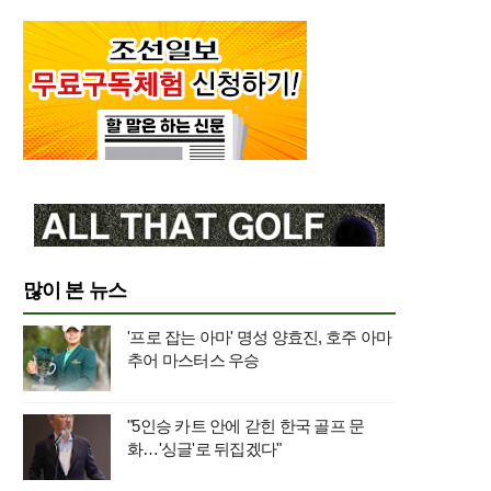
많이 본 뉴스
'프로 잡는 아마' 명성 양효진, 호주 아마
추어 마스터스 우승
"5인승 카트 안에 갇힌 한국 골프 문
화…'싱글'로 뒤집겠다"