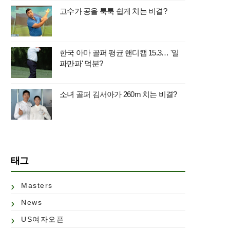
고수가 공을 툭툭 쉽게 치는 비결?
한국 아마 골퍼 평균 핸디캡 15.3… '일
파만파' 덕분?
소녀 골퍼 김서아가 260m 치는 비결?
태그
Masters
News
US여자오픈