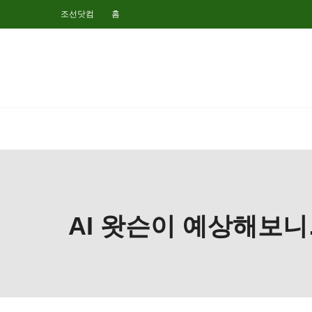
조선닷컴
홈
AI 왓슨이 예상해보니