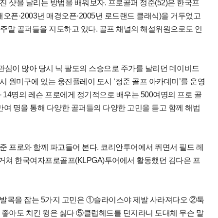
 샷을 날리는 방법을 배워보자. 프로골퍼 정준(52)은 한국프
해오픈·2003년 매경오픈·2005년 로드랜드 클래식)을 거두었고
과 주말 골퍼들을 지도하고 있다. 골프 채널의 해설위원으로도 인
 관심이 많아 당시 닉 팔도의 스승으로 주가를 날리던 데이비드
시 원미구에 있는 웅진플레이 도시 ‘정준 골프 아카데미’를 운영
 14명의 레슨 프로에게 정기적으로 배우는 500여명의 프로 골
0만여 명을 통해 다양한 골퍼들의 다양한 고민을 듣고 함께 해법
준 프로와 함께 파고들어 본다. 코리안투어에서 뛰면서 필드 레
거쳐 한국여자프로골프(KLPGA)투어에서 활동했던 김다은 프
 발목을 잡는 5가지 고민은 ①슬라이스야 제발 사라져다오 ②툭
 좋아도 치킨 윙은 싫다 ⑤클럽헤드를 던지라니 도대체 무슨 말