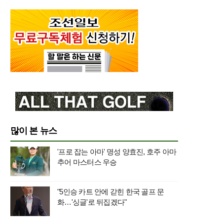
많이 본 뉴스
'프로 잡는 아마' 명성 양효진, 호주 아마
추어 마스터스 우승
"5인승 카트 안에 갇힌 한국 골프 문
화…'싱글'로 뒤집겠다"