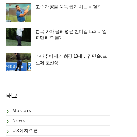
고수가 공을 툭툭 쉽게 치는 비결?
한국 아마 골퍼 평균 핸디캡 15.3… '일
파만파' 덕분?
아마추어 세계 최강 18세… 김민솔, 프
로에 도전장
태그
Masters
News
US여자오픈