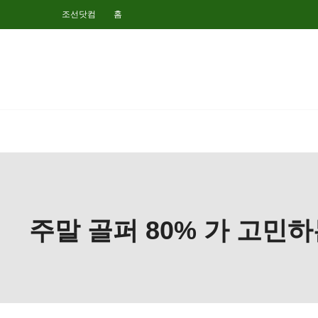
조선닷컴
홈
주말 골퍼 80% 가 고민