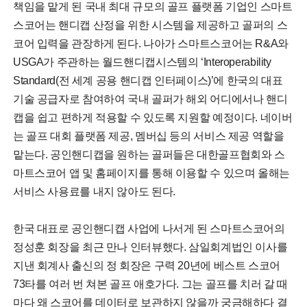
책임을 맡게 된 국내 최대 규모의 골프 플랫폼 기업인 스마트
스코어는 핸디캡 산정을 위한 시스템을 제공하고 골퍼의 스
코어 입력을 관장하게 된다. 나아가 스마트스코어는 R&A와
USGA가 주관하는 월드핸디캡시스템의 ‘Interoperability
Standard(전 세계 공용 핸디캡 인터페이스)’에 한국의 대표
기술 공급자로 참여하여 국내 골퍼가 해외 어디에서나 핸디
캡을 쉽고 편하게 적용할 수 있도록 지원할 예정이다. 네이버
는 골프 대회 플랫폼 제공, 멤버십 등의 서비스 제공 역할을
맡는다. 공인핸디캡을 원하는 골퍼들은 대한골프협회와 스
마트스코어 앱 및 홈페이지를 통해 이용할 수 있으며 올해는
서비스 사용료를 내지 않아도 된다.
한국 대표로 공인핸디캡 사업에 나서게 된 스마트스코어의
정성훈 회장을 최근 만나 인터뷰했다. 삼일회계법인 이사를
지낸 회계사 출신의 정 회장은 구력 20년에 베스트 스코어
73타를 여러 번 쳐본 골프 애호가다. 그는 골프를 치러 갈 때
마다 왜 스코어를 데이터로 보관하지 않을까 궁금해하다 결