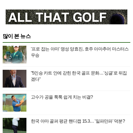
많이 본 뉴스
'프로 잡는 아마' 명성 양효진, 호주 아마추어 마스터스
우승
"5인승 카트 안에 갇힌 한국 골프 문화…'싱글'로 뒤집
겠다"
고수가 공을 툭툭 쉽게 치는 비결?
한국 아마 골퍼 평균 핸디캡 15.3… '일파만파' 덕분?