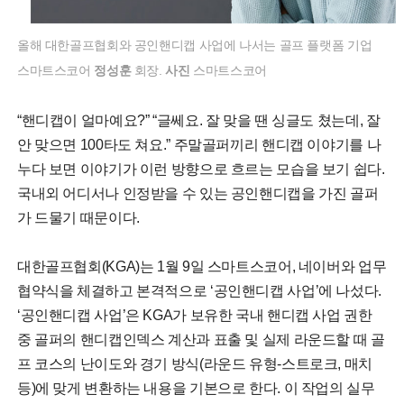
올해 대한골프협회와 공인핸디캡 사업에 나서는 골프 플랫폼 기업
스마트스코어
정성훈
회장.
사진
스마트스코어
“핸디캡이 얼마예요?” “글쎄요. 잘 맞을 땐 싱글도 쳤는데, 잘
안 맞으면 100타도 쳐요.” 주말골퍼끼리 핸디캡 이야기를 나
누다 보면 이야기가 이런 방향으로 흐르는 모습을 보기 쉽다.
국내외 어디서나 인정받을 수 있는 공인핸디캡을 가진 골퍼
가 드물기 때문이다.
대한골프협회(KGA)는 1월 9일 스마트스코어, 네이버와 업무
협약식을 체결하고 본격적으로 ‘공인핸디캡 사업’에 나섰다.
‘공인핸디캡 사업’은 KGA가 보유한 국내 핸디캡 사업 권한
중 골퍼의 핸디캡인덱스 계산과 표출 및 실제 라운드할 때 골
프 코스의 난이도와 경기 방식(라운드 유형-스트로크, 매치
등)에 맞게 변환하는 내용을 기본으로 한다. 이 작업의 실무