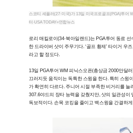
스코티 셰플러(27·미국)가 13일 미국프로골프(PGA)투어
터·USA TODAY=연합뉴스
로리 매킬로이(34·북아일랜드)는 PGA투어 동료 
한 드라이버 샷이 주무기다. ‘골프 황제’ 타이거 
라고 할 정도다.
13일 PGA투어 WM 피닉스오픈(총상금 2000만달러
끄러지듯 움직이는 독특한 스윙을 한다. 특히 스윙이
가 확연히 다르다. 주니어 시절 부족한 비거리를 늘
307.6야드의 장타 능력을 갖췄지만, 샷의 일관성이
독보적이다. 손목 코킹을 줄이고 백스윙을 간결하게 