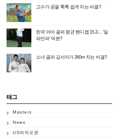
고수가 공을 툭툭 쉽게 치는 비결?
한국 아마 골퍼 평균 핸디캡 15.3… '일
파만파' 덕분?
소녀 골퍼 김서아가 260m 치는 비결?
태그
Masters
News
US여자오픈