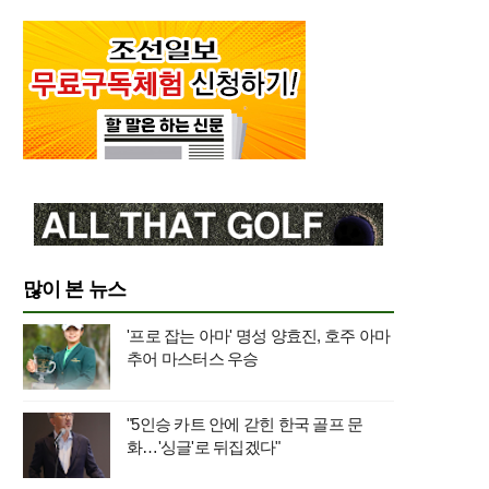
많이 본 뉴스
'프로 잡는 아마' 명성 양효진, 호주 아마
추어 마스터스 우승
"5인승 카트 안에 갇힌 한국 골프 문
화…'싱글'로 뒤집겠다"