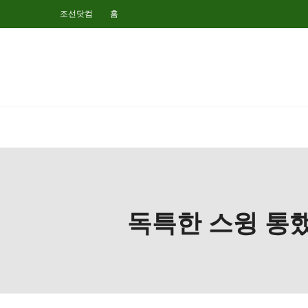
조선닷컴
홈
독특한 스윙 통했