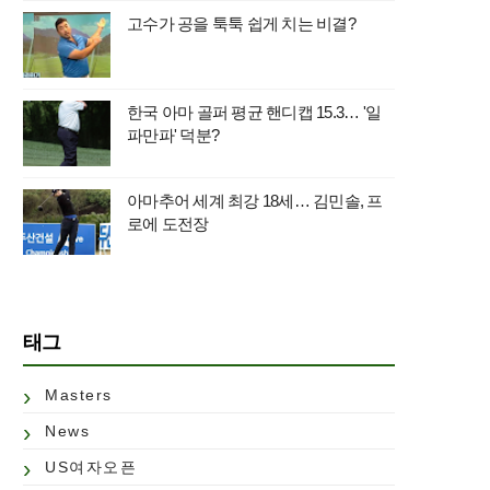
고수가 공을 툭툭 쉽게 치는 비결?
한국 아마 골퍼 평균 핸디캡 15.3… '일
파만파' 덕분?
아마추어 세계 최강 18세… 김민솔, 프
로에 도전장
태그
Masters
News
US여자오픈