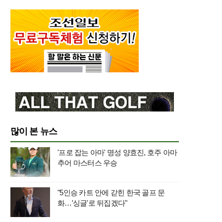
많이 본 뉴스
'프로 잡는 아마' 명성 양효진, 호주 아마
추어 마스터스 우승
"5인승 카트 안에 갇힌 한국 골프 문
화…'싱글'로 뒤집겠다"