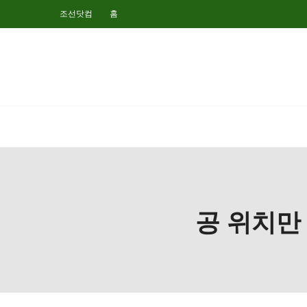
조선닷컴
홈
공 위치만