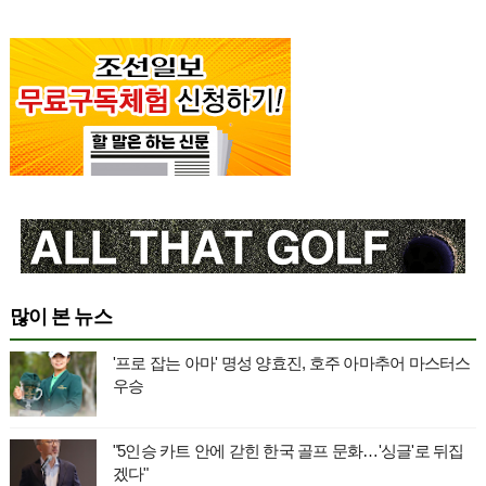
많이 본 뉴스
'프로 잡는 아마' 명성 양효진, 호주 아마추어 마스터스
우승
"5인승 카트 안에 갇힌 한국 골프 문화…'싱글'로 뒤집
겠다"