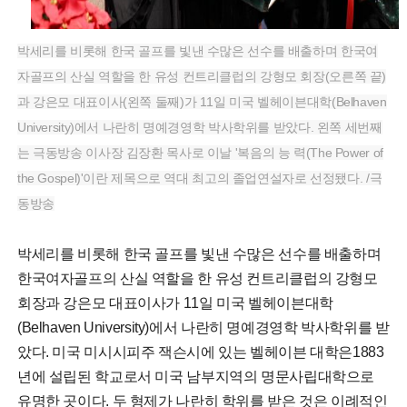
박세리를 비롯해 한국 골프를 빛낸 수많은 선수를 배출하며 한국여
자골프의 산실 역할을 한 유성 컨트리클럽의 강형모 회장(오른쪽 끝)
과 강은모 대표이사(왼쪽 둘째)가 11일 미국 벨헤이븐대학(Belhaven
University)에서 나란히 명예경영학 박사학위를 받았다. 왼쪽 세번째
는 극동방송 이사장 김장환 목사로 이날 '복음의 능 력(The Power of
the Gospel)'이란 제목으로 역대 최고의 졸업연설자로 선정됐다. /극
동방송
박세리를 비롯해 한국 골프를 빛낸 수많은 선수를 배출하며
한국여자골프의 산실 역할을 한 유성 컨트리클럽의 강형모
회장과 강은모 대표이사가 11일 미국 벨헤이븐대학
(Belhaven University)에서 나란히 명예경영학 박사학위를 받
았다. 미국 미시시피주 잭슨시에 있는 벨헤이븐 대학은1883
년에 설립된 학교로서 미국 남부지역의 명문사립대학으로
유명한 곳이다. 두 형제가 나란히 학위를 받은 것은 이례적인