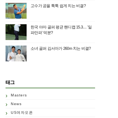
고수가 공을 툭툭 쉽게 치는 비결?
한국 아마 골퍼 평균 핸디캡 15.3… '일
파만파' 덕분?
소녀 골퍼 김서아가 260m 치는 비결?
태그
Masters
News
US여자오픈