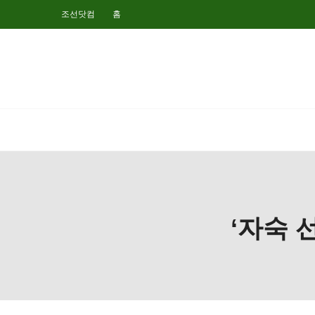
조선닷컴
홈
‘자숙 