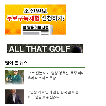
많이 본 뉴스
'프로 잡는 아마' 명성 양효진, 호주 아마
추어 마스터스 우승
"5인승 카트 안에 갇힌 한국 골프 문
화…'싱글'로 뒤집겠다"