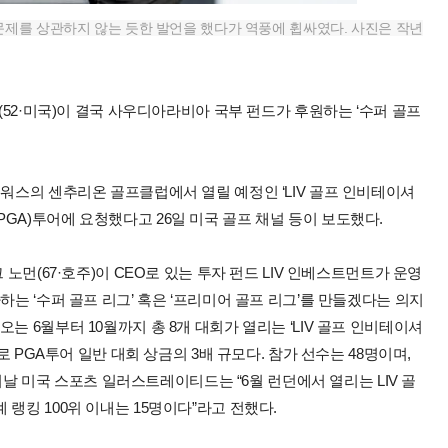
문제를 상관하지 않는 듯한 발언을 했다가 역풍에 휩싸였다. 사진은 작년
슨(52·미국)이 결국 사우디아라비아 국부 펀드가 후원하는 ‘수퍼 골프
트워스의 센추리온 골프클럽에서 열릴 예정인 ‘LIV 골프 인비테이셔
GA)투어에 요청했다고 26일 미국 골프 채널 등이 보도했다.
 노먼(67·호주)이 CEO로 있는 투자 펀드 LIV 인베스트먼트가 운영
하는 ‘수퍼 골프 리그’ 혹은 ‘프리미어 골프 리그’를 만들겠다는 의지
는 6월부터 10월까지 총 8개 대회가 열리는 ‘LIV 골프 인비테이셔
로 PGA투어 일반 대회 상금의 3배 규모다. 참가 선수는 48명이며,
. 이날 미국 스포츠 일러스트레이티드는 “6월 런던에서 열리는 LIV 골
랭킹 100위 이내는 15명이다”라고 전했다.