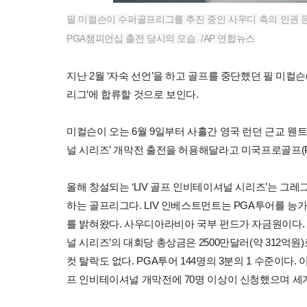
필 미컬슨이 수퍼골프리그를 추진 중인 사우디 측의 인권 
PGA챔피언십 출전 당시의 모습. /AP 연합뉴스
지난 2월 ‘자숙 선언’을 하고 골프를 중단했던 필 미컬
리그’에 합류할 것으로 보인다.
미컬슨이 오는 6월 9일부터 사흘간 영국 런던 근교 웬
널 시리즈’ 개막전 출전을 허용해달라고 미국프로골프(P
올해 창설되는 ‘LIV 골프 인비테이셔널 시리즈’는 그레그
하는 골프리그다. LIV 인베스트먼트는 PGA투어를 능가
를 밝혀왔다. 사우디아라비아 국부 펀드가 자금원이다. 오
널 시리즈’의 대회당 총상금은 2500만달러(약 312억원)
컷 탈락도 없다. PGA투어 144명의 3분의 1 수준이다
프 인비테이셔널 개막전에 70명 이상이 신청했으며 세계 