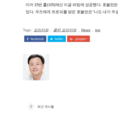
이어 15번 홀(파5)에선 이글 퍼팅에 성공했다. 호블란은
았다. 우즈에게 트로피를 받은 호블란은 “나도 내가 우
Tags:
모리카와
,
콜린 모리카와
,
News
,
top
facebook
twitter
google+
최근 게시물