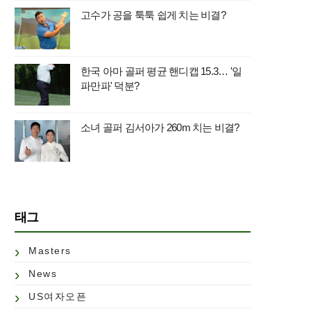
고수가 공을 툭툭 쉽게 치는 비결?
한국 아마 골퍼 평균 핸디캡 15.3… '일
파만파' 덕분?
소녀 골퍼 김서아가 260m 치는 비결?
태그
Masters
News
US여자오픈