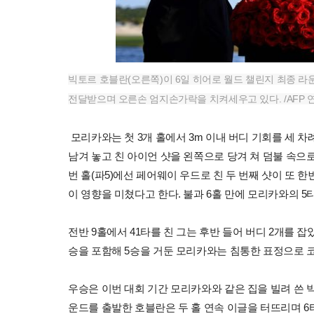
빅토르 호블란(오른쪽)이 6일 히어로 월드 챌린지 최종 
전달받으며 오른손 엄지손가락을 치켜세우고 있다. /AFP
모리카와는 첫 3개 홀에서 3m 이내 버디 기회를 세 차례
남겨 놓고 친 아이언 샷을 왼쪽으로 당겨 쳐 덤불 속으로
번 홀(파5)에선 페어웨이 우드로 친 두 번째 샷이 또 
이 영향을 미쳤다고 한다. 불과 6홀 만에 모리카와의 5
전반 9홀에서 41타를 친 그는 후반 들어 버디 2개를 잡았
승을 포함해 5승을 거둔 모리카와는 침통한 표정으로 
우승은 이번 대회 기간 모리카와와 같은 집을 빌려 쓴 빅토
운드를 출발한 호블란은 두 홀 연속 이글을 터뜨리며 6타를