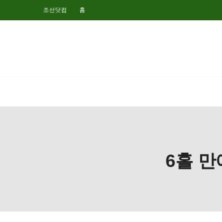
조선닷컴
홈
6홀 만