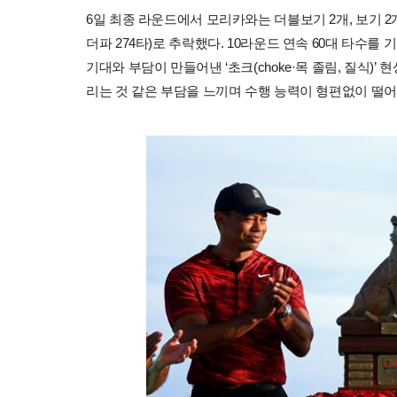
6일 최종 라운드에서 모리카와는 더블보기 2개, 보기 2
더파 274타)로 추락했다. 10라운드 연속 60대 타수
기대와 부담이 만들어낸 ‘초크(choke·목 졸림, 질식)
리는 것 같은 부담을 느끼며 수행 능력이 형편없이 떨어