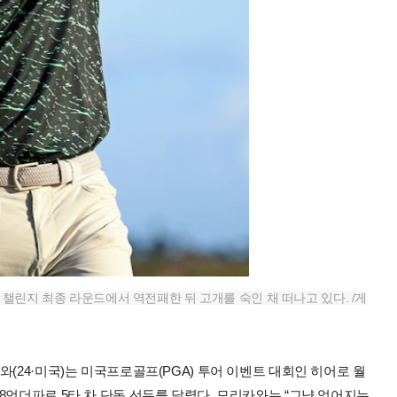
챌린지 최종 라운드에서 역전패한 뒤 고개를 숙인 채 떠나고 있다. /게
(24·미국)는 미국프로골프(PGA) 투어 이벤트 대회인 히어로 월
8언더파로 5타 차 단독 선두를 달렸다. 모리카와는 “그냥 얻어지는