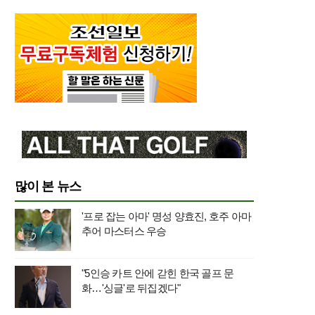
많이 본 뉴스
'프로 잡는 아마' 명성 양효진, 호주 아마
추어 마스터스 우승
"5인승 카트 안에 갇힌 한국 골프 문
화…'싱글'로 뒤집겠다"