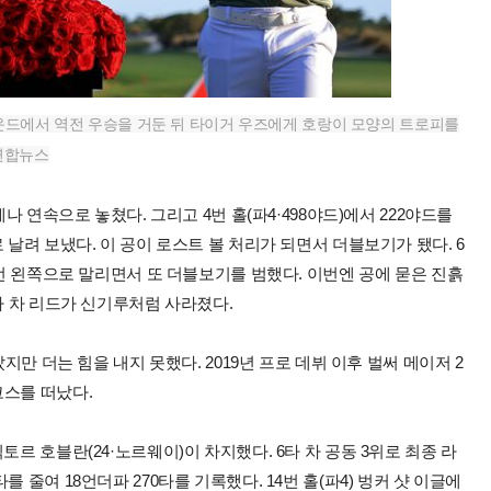
라운드에서 역전 우승을 거둔 뒤 타이거 우즈에게 호랑이 모양의 트로피를
 연합뉴스
나 연속으로 놓쳤다. 그리고 4번 홀(파4·498야드)에서 222야드를
 날려 보냈다. 이 공이 로스트 볼 처리가 되면서 더블보기가 됐다. 6
한번 왼쪽으로 말리면서 또 더블보기를 범했다. 이번엔 공에 묻은 진흙
타 차 리드가 신기루처럼 사라졌다.
지만 더는 힘을 내지 못했다. 2019년 프로 데뷔 이후 벌써 메이저 2
코스를 떠났다.
르 호블란(24·노르웨이)이 차지했다. 6타 차 공동 3위로 최종 라
 줄여 18언더파 270타를 기록했다. 14번 홀(파4) 벙커 샷 이글에