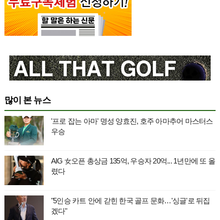
많이 본 뉴스
'프로 잡는 아마' 명성 양효진, 호주 아마추어 마스터스
우승
AIG 女오픈 총상금 135억, 우승자 20억... 1년만에 또 올
렸다
"5인승 카트 안에 갇힌 한국 골프 문화…'싱글'로 뒤집
겠다"