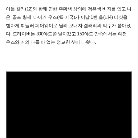
아들 찰리(12)와 함께 연한 주황색 상의에 검은색 바지를 입고 나
온 ‘골프 황제’ 타이거 우즈(46·미국)가 이날 1번 홀(파4) 티샷을
힘차게 휘둘러 페어웨이로 날려 보내자 갤러리의 박수가 쏟아졌
다. 드라이버는 300야드쯤 날아갔고 150야드 안쪽에서는 예전
우즈와 거의 다를 바 없는 정교한 샷이 나왔다.