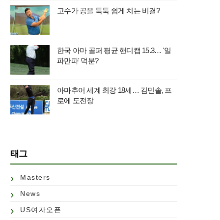
고수가 공을 툭툭 쉽게 치는 비결?
한국 아마 골퍼 평균 핸디캡 15.3… '일
파만파' 덕분?
아마추어 세계 최강 18세… 김민솔, 프
로에 도전장
태그
Masters
News
US여자오픈