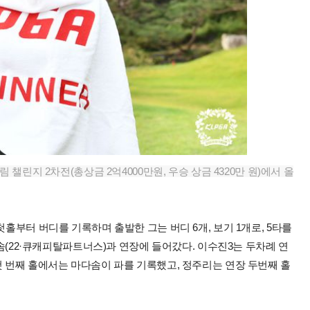
 챌린지 2차전(총상금 2억4000만원, 우승 상금 4320만 원)에서 올
첫홀부터 버디를 기록하며 출발한 그는 버디 6개, 보기 1개로, 5타를
다솜(22·큐캐피탈파트너스)과 연장에 들어갔다. 이수진3는 두차례 연
첫 번째 홀에서는 마다솜이 파를 기록했고, 정주리는 연장 두번째 홀