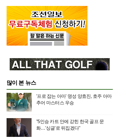
많이 본 뉴스
'프로 잡는 아마' 명성 양효진, 호주 아마
추어 마스터스 우승
"5인승 카트 안에 갇힌 한국 골프 문
화…'싱글'로 뒤집겠다"