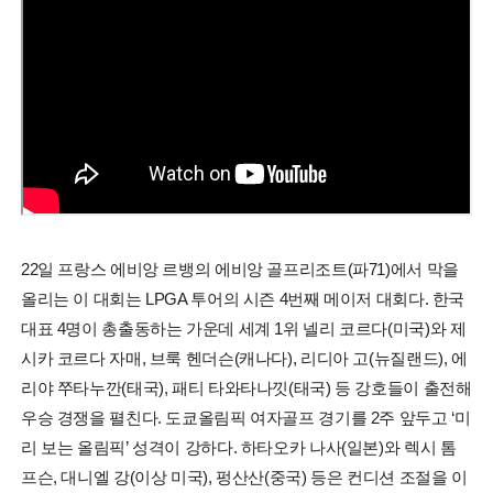
22일 프랑스 에비앙 르뱅의 에비앙 골프리조트(파71)에서 막을
올리는 이 대회는 LPGA 투어의 시즌 4번째 메이저 대회다. 한국
대표 4명이 총출동하는 가운데 세계 1위 넬리 코르다(미국)와 제
시카 코르다 자매, 브룩 헨더슨(캐나다), 리디아 고(뉴질랜드), 에
리야 쭈타누깐(태국), 패티 타와타나낏(태국) 등 강호들이 출전해
우승 경쟁을 펼친다. 도쿄올림픽 여자골프 경기를 2주 앞두고 ‘미
리 보는 올림픽’ 성격이 강하다. 하타오카 나사(일본)와 렉시 톰
프슨, 대니엘 강(이상 미국), 펑산산(중국) 등은 컨디션 조절을 이