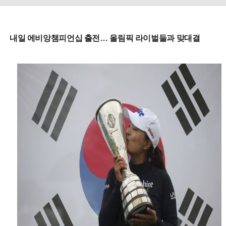
내일 에비앙챔피언십 출전… 올림픽 라이벌들과 맞대결