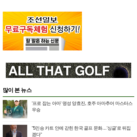
많이 본 뉴스
'프로 잡는 아마' 명성 양효진, 호주 아마추어 마스터스
우승
"5인승 카트 안에 갇힌 한국 골프 문화…'싱글'로 뒤집
겠다"