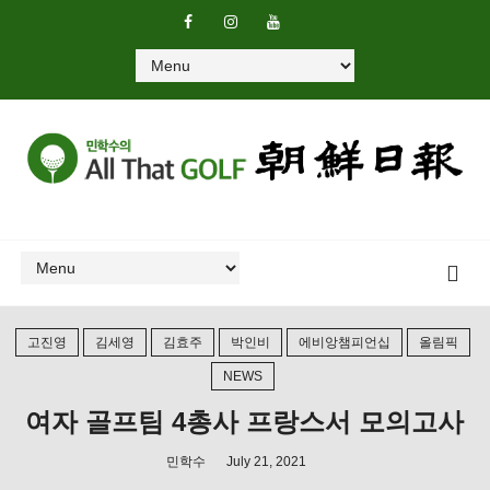
고진영
김세영
김효주
박인비
에비앙챔피언십
올림픽
NEWS
여자 골프팀 4총사 프랑스서 모의고사
민학수
July 21, 2021