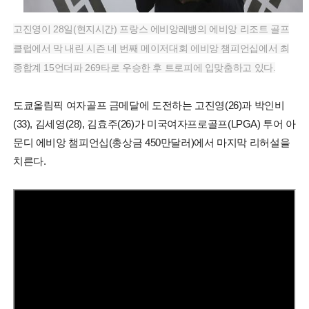
고진영이 28일(현지시간) 프랑스 에비앙레뱅의 에비앙 리조트 골프
클럽에서 막 내린 시즌 네 번째 메이저대회 에비앙 챔피언십에서 최
종합계 15언더파 269타로 우승한 후 트로피에 입맞춤하고 있다.
도쿄올림픽 여자골프 금메달에 도전하는 고진영(26)과 박인비
(33), 김세영(28), 김효주(26)가 미국여자프로골프(LPGA) 투어 아
문디 에비앙 챔피언십(총상금 450만달러)에서 마지막 리허설을
치른다.