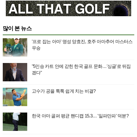
많이 본 뉴스
'프로 잡는 아마' 명성 양효진, 호주 아마추어 마스터스
우승
"5인승 카트 안에 갇힌 한국 골프 문화…'싱글'로 뒤집
겠다"
고수가 공을 툭툭 쉽게 치는 비결?
한국 아마 골퍼 평균 핸디캡 15.3… '일파만파' 덕분?