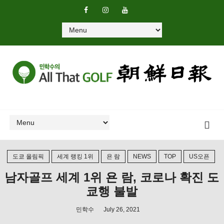
도쿄 올림픽
세계 랭킹 1위
욘 람
NEWS
TOP
US오픈
남자골프 세계 1위 욘 람, 코로나 확진 도
쿄행 불발
민학수
July 26, 2021