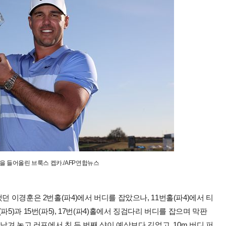
 들어올린 브룩스 켑카./AFP연합뉴스
던 이경훈은 2번홀(파4)에서 버디를 잡았으나, 11번홀(파4)에서 티
5)과 15번(파5), 17번(파4)홀에서 징검다리 버디를 잡으며 막판
남겨 놓고 러프에서 친 두 번째 샷이 예상보다 길었고, 10m 버디 퍼