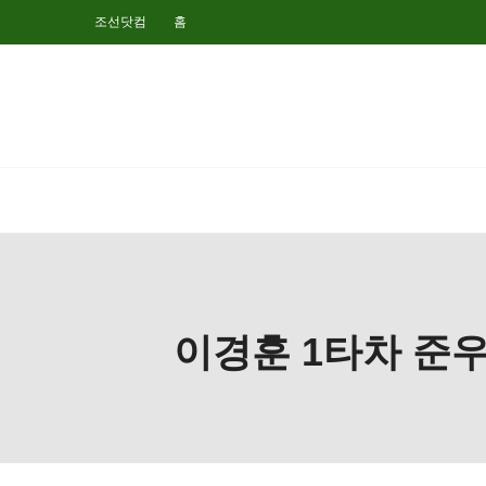
조선닷컴
홈
이경훈 1타차 준우