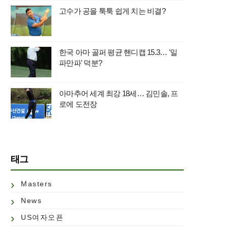
고수가 공을 툭툭 쉽게 치는 비결?
한국 아마 골퍼 평균 핸디캡 15.3… '일
파만파' 덕분?
아마추어 세계 최강 18세… 김민솔, 프
로에 도전장
태그
Masters
News
US여자오픈