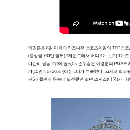
이경훈은 8일 미국 애리조나주 스코츠데일의 TPC스코츠
(총상금 730만 달러) 4라운드에서 버디 4개, 보기 1개
나란히 공동 2위에 올랐다. 준우승은 이경훈의 PGA투
카(19언더파 265타)에는 1타가 부족했다. 53세로 최
년6개월만의 우승에 도전했던 조던 스피스(미국)가 나란