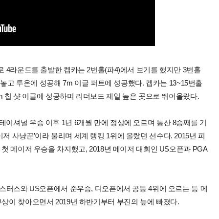
로 4라운드를 출발한 켑카는 2번홀(파4)에서 보기를 했지만 3번홀
 놓고 투온에 성공해 7m 이글 퍼트에 성공했다. 켑카는 13~15번홀
28m 칩 샷 이글에 성공하며 리더보드 제일 높은 곳으로 뛰어올랐다.
테이셔널 우승 이후 1년 6개월 만에 정상에 오르며 통산 8승째를 기
저 사냥꾼’이라 불리며 세계 랭킹 1위에 올랐던 선수다. 2015년 피
첫 메이저 우승을 차지했고, 2018년 메이저 대회인 US오픈과 PGA
마스터스와 US오픈에서 준우승, 디오픈에서 공동 4위에 오르는 등 메
부상이 찾아오면서 2019년 하반기부터 부진의 늪에 빠졌다.