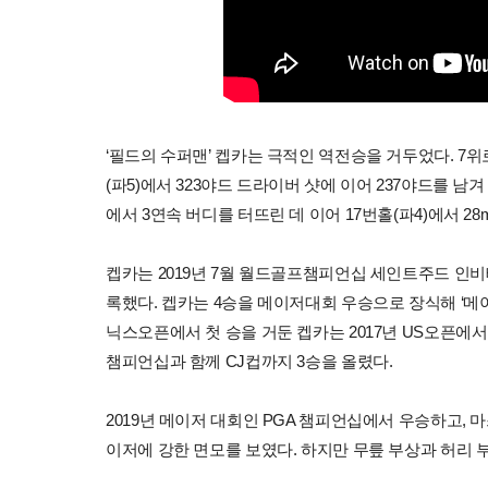
‘필드의 수퍼맨’ 켑카는 극적인 역전승을 거두었다. 7위
(파5)에서 323야드 드라이버 샷에 이어 237야드를 남겨
에서 3연속 버디를 터뜨린 데 이어 17번홀(파4)에서 
켑카는 2019년 7월 월드골프챔피언십 세인트주드 인비
록했다. 켑카는 4승을 메이저대회 우승으로 장식해 ‘메이
닉스오픈에서 첫 승을 거둔 켑카는 2017년 US오픈에서 
챔피언십과 함께 CJ컵까지 3승을 올렸다.
2019년 메이저 대회인 PGA 챔피언십에서 우승하고, 
이저에 강한 면모를 보였다. 하지만 무릎 부상과 허리 