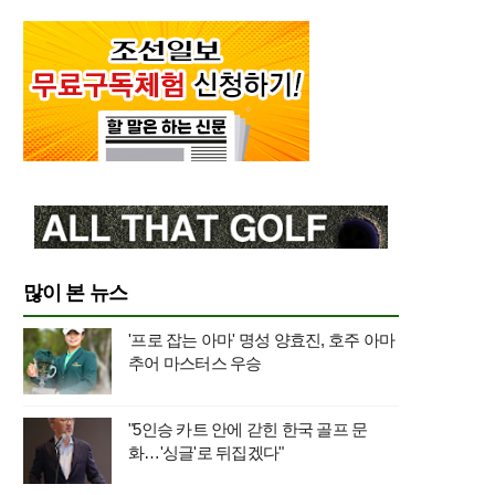
많이 본 뉴스
'프로 잡는 아마' 명성 양효진, 호주 아마
추어 마스터스 우승
"5인승 카트 안에 갇힌 한국 골프 문
화…'싱글'로 뒤집겠다"