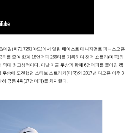
데일(파71,7261야드)에서 열린 웨이스트 매니지먼트 피닉스오픈
로 3타를 줄여 합계 18언더파 266타를 기록하며 잰더 쇼플리(미국)와
어 역대 최고성적이다. 이날 이글 두방과 함께 6언더파를 몰아친 켑
고령 우승에 도전했던 스티브 스트리커(미국)와 2017년 디오픈 이후 3
히 공동 4위(17언더파)를 차지했다.