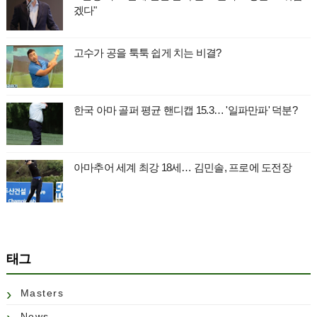
겠다"
고수가 공을 툭툭 쉽게 치는 비결?
한국 아마 골퍼 평균 핸디캡 15.3… '일파만파' 덕분?
아마추어 세계 최강 18세… 김민솔, 프로에 도전장
태그
Masters
News