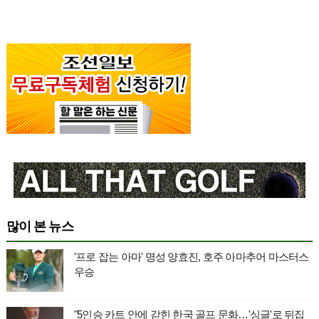
많이 본 뉴스
'프로 잡는 아마' 명성 양효진, 호주 아마추어 마스터스
우승
"5인승 카트 안에 갇힌 한국 골프 문화…'싱글'로 뒤집