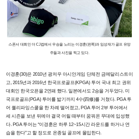
스폰서 대회인 더 CJ컵에서 우승을 노리는 이경훈(왼쪽)과 임성재가 골프 유망
주들과 사진을 찍고 있다.
이경훈(30)은 2010년 광저우 아시안게임 단체전 금메달리스트이
고, 2015년과 2016년 한국프로골프(KPGA) 투어 국내 최고 권위
대회인 한국오픈을 2연패 했다. 일본에서도 2승을 거두었다. 미
국프로골프(PGA) 투어를 밟기까지 4수(四修)를 거쳤다. PGA 투
어 퀄리파잉스쿨을 한 차례 떨어졌고, PGA 투어 2부 투어에서
세 시즌을 보낸 뒤에야 결국 어릴 때부터 꿈꿔온 무대에 입성했
다. PGA 투어는 “이경훈은 하루 12~15시간 라운드를 하거나 연
습을 한다”고 할 정도로 온종일 골프에 몰입한다.