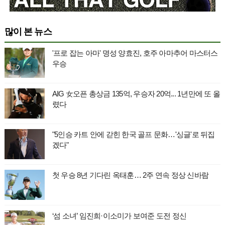
많이 본 뉴스
'프로 잡는 아마' 명성 양효진, 호주 아마추어 마스터스
우승
AIG 女오픈 총상금 135억, 우승자 20억... 1년만에 또 올
렸다
"5인승 카트 안에 갇힌 한국 골프 문화…'싱글'로 뒤집
겠다"
첫 우승 8년 기다린 옥태훈… 2주 연속 정상 신바람
‘섬 소녀’ 임진희·이소미가 보여준 도전 정신