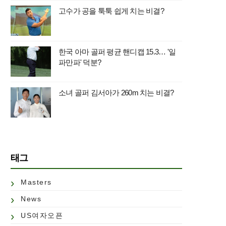
고수가 공을 툭툭 쉽게 치는 비결?
한국 아마 골퍼 평균 핸디캡 15.3… '일
파만파' 덕분?
소녀 골퍼 김서아가 260m 치는 비결?
태그
Masters
News
US여자오픈