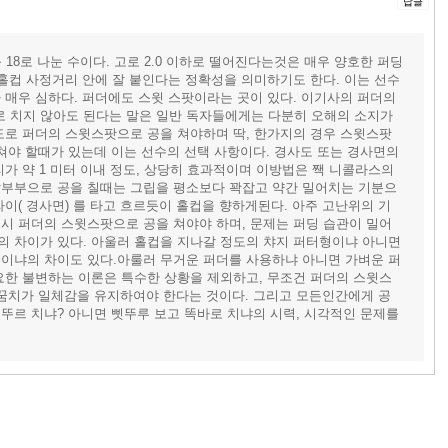
답글
 18로 나눈 수이다. 고로 2.0 이하로 떨어진다는것은 매우 양호한 퍼딩
 홀컵 사정거리 안에 잘 붙인다는 정확성을 의미하기도 한다. 이는 선수
 매우 심하다. 퍼더에도 스윗 스팟이라는 곳이 있다. 이기사의 퍼더의
 치지 않아도 된다는 말은 일반 독자들에게는 다분히 오해의 소지가
도로 퍼더의 스윗스팟으로 공을 쳐야하며 딱, 한가지의 경우 스윗스팟
로 쳐야 할때가 있는데 이는 선수의 선택 사항이다. 경사도 또는 경사면의
가 약 1 미터 이내 정도, 상당히 효과적이며 이방법은 짹 니콜라스의
앞부부으로 공을 칠때는 그립을 평소보다 꽉잡고 약간 밀어치는 기분으
이( 경사면) 를 타고 흐르듯이 홀컵을 향하게된다. 아주 고난위의 기
시 퍼더의 스윗스팟으로 공을 쳐야야 하며, 문제는 퍼딩 습관이 밀어
의 차이가 있다. 아울러 홀컵을 지나갈 정도의 챠지 퍼터형이냐 아니면
형이냐의 차이도 있다.아룰러 무거운 퍼더를 사용하냐 아니면 가벼운 퍼
요한 불변하는 이론은 특수한 상황을 제외하고, 무조건 퍼더의 스윗스
 팔꿈치가 일체감을 유지하여야 한다는 것이다. 그리고 모든인간에게 공
뚜르 치냐? 아니면 삣뚜루 보고 똑바로 치냐의 시력, 시각적인 문제를