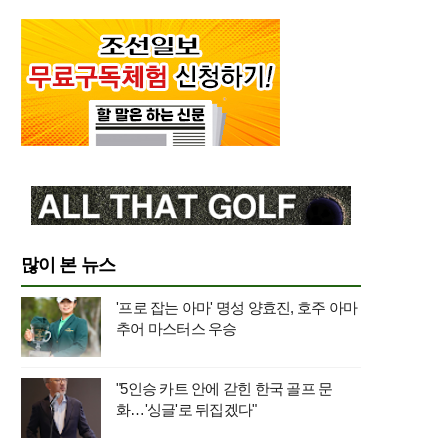
많이 본 뉴스
'프로 잡는 아마' 명성 양효진, 호주 아마
추어 마스터스 우승
"5인승 카트 안에 갇힌 한국 골프 문
화…'싱글'로 뒤집겠다"