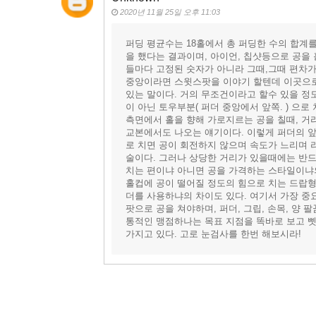
2020년 11월 25일 오후 11:03
퍼딩 평균수는 18홀에서 총 퍼딩한 수의 합계를
을 했다는 결과이며, 아이언, 칩샷등으로 공을
들마다 고정된 숫자가 아니라 그때,그때 편차가
중앙이라면 스윗스팟을 이야기 할텐데 이곳으로
있는 말이다. 거의 무조건이라고 할수 있을 정
이 아닌 토우부분( 퍼더 중앙에서 앞쪽. ) 으
측면에서 홀을 향해 가로지르는 공을 칠때, 거리
교본에서도 나오는 얘기이다. 이렇게 퍼더의 
로 치면 공이 회전하지 않으며 속도가 느리며 라
술이다. 그러나 상당한 거리가 있을때에는 반드
치는 편이냐 아니면 공을 가격하는 스타일이냐
홀컵에 공이 떨어질 정도의 힘으로 치는 드랍
더를 사용하냐의 차이도 있다. 여기서 가장 중
팟으로 공을 쳐야하며, 퍼더, 그립, 손목, 양
통적인 맹점하나는 목표 지점을 똑바로 보고 삣
가지고 있다. 고로 눈검사를 한번 해보시라!