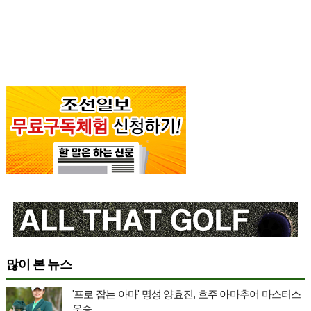
많이 본 뉴스
'프로 잡는 아마' 명성 양효진, 호주 아마추어 마스터스
우승