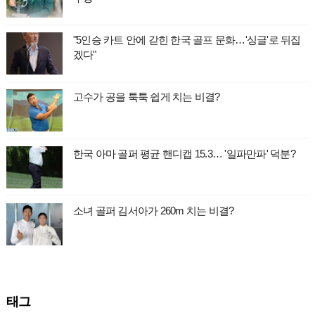
"5인승 카트 안에 갇힌 한국 골프 문화…'싱글'로 뒤집
겠다"
고수가 공을 툭툭 쉽게 치는 비결?
한국 아마 골퍼 평균 핸디캡 15.3… '일파만파' 덕분?
소녀 골퍼 김서아가 260m 치는 비결?
태그