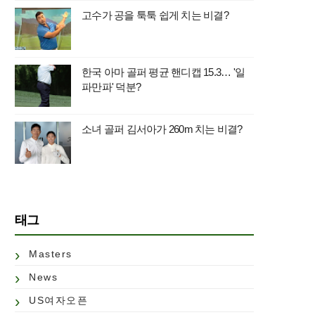
고수가 공을 툭툭 쉽게 치는 비결?
한국 아마 골퍼 평균 핸디캡 15.3… '일
파만파' 덕분?
소녀 골퍼 김서아가 260m 치는 비결?
태그
Masters
News
US여자오픈