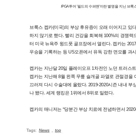
/PGA투어 '필드의 수퍼맨'이란 별명을 지닌 브
브룩스 켑카(미국)의 부상 후유증이 오래 이어지고 있다.
하지 않기로 했다. 빨리 건강을 회복해 100%의 경쟁력
터 미국 뉴욕주 윙드풋 골프장에서 열린다. 켑카는 2017
우승을 기록하는 등 US오픈에서 유독 강한 면모를 과
켑카는 지난달 20일 플레이오프 1차전인 노던 트러스
켑카는 지난해 8월 왼쪽 무릎 슬개골 파열로 관절경을 
끄러져 다시 수술대에 올랐다. 2019-2020시즌 내내 
나 됐다. 세계 랭킹은 1위에서 8위로 밀렸다.
켑카의 매니저는 “당분간 부상 치료에 전념하면서 2020
Tags:
News
,
top