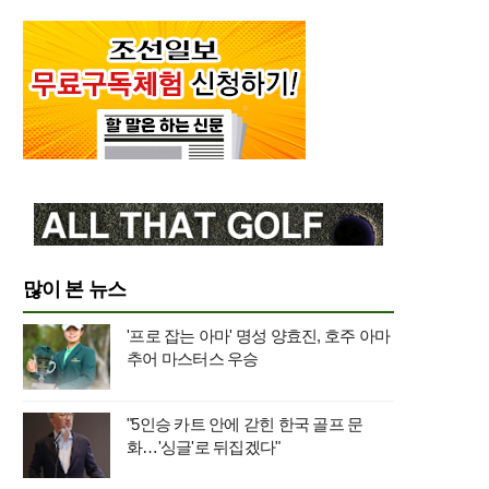
많이 본 뉴스
'프로 잡는 아마' 명성 양효진, 호주 아마
추어 마스터스 우승
"5인승 카트 안에 갇힌 한국 골프 문
화…'싱글'로 뒤집겠다"