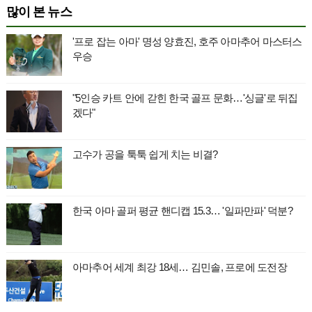
많이 본 뉴스
'프로 잡는 아마' 명성 양효진, 호주 아마추어 마스터스
우승
"5인승 카트 안에 갇힌 한국 골프 문화…'싱글'로 뒤집
겠다"
고수가 공을 툭툭 쉽게 치는 비결?
한국 아마 골퍼 평균 핸디캡 15.3… '일파만파' 덕분?
아마추어 세계 최강 18세… 김민솔, 프로에 도전장