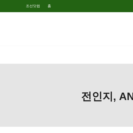
조선닷컴
홈
전인지, A