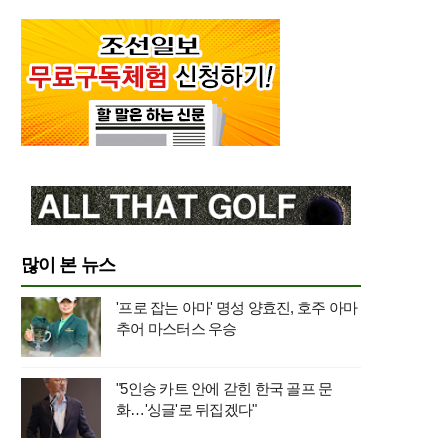
많이 본 뉴스
'프로 잡는 아마' 명성 양효진, 호주 아마
추어 마스터스 우승
"5인승 카트 안에 갇힌 한국 골프 문
화…'싱글'로 뒤집겠다"