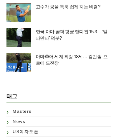
고수가 공을 툭툭 쉽게 치는 비결?
한국 아마 골퍼 평균 핸디캡 15.3… '일
파만파' 덕분?
아마추어 세계 최강 18세… 김민솔, 프
로에 도전장
태그
Masters
News
US여자오픈