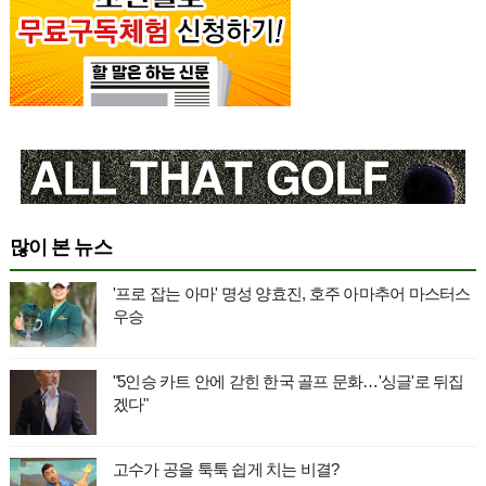
많이 본 뉴스
'프로 잡는 아마' 명성 양효진, 호주 아마추어 마스터스
우승
"5인승 카트 안에 갇힌 한국 골프 문화…'싱글'로 뒤집
겠다"
고수가 공을 툭툭 쉽게 치는 비결?