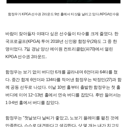
함정우가 KPGA 선수권 2라운드 9번 홀에서 티샷을 날리고 있다./KPGA민수용
바람이 잦아들자 이때다 싶은 선수들이 타수를 크게 줄였다. 한
국프로골프(KPGA) 투어 2018년 신인왕 함정우(26)도 그 중 한
명이었다. 7일 경남 양산 에이원 컨트리클럽(파70)에서 열린
KPGA 선수권 2라운드.
함정우는 보기 없이 버디만 6개를 골라내며 6언더파 64타를 쳤
다. 중간 합계 6언더파 134타를 적어낸 함정우는 박정민(27)과 함
께 공동 선두로 나섰다. 이날 10번 홀부터 출발한 함정우는 첫 홀
버디에 이어 12~13번 홀에서 연속 버디를 잡았다. 후반 들어서는
1∙3∙4번 홀에서 버디를 잡았다.
함정우는 "첫날보다 날씨가 좋았고, 노보기 플레이를 펼친 것에
만족한다. 스스로 대견하다고 생각한다. 샷 몇 개는 내가 치고도