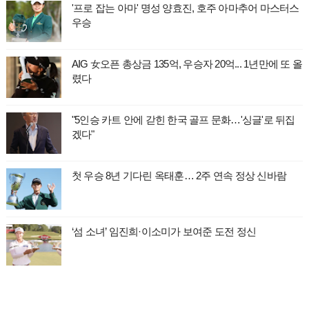
'프로 잡는 아마' 명성 양효진, 호주 아마추어 마스터스
우승
AIG 女오픈 총상금 135억, 우승자 20억... 1년만에 또 올
렸다
"5인승 카트 안에 갇힌 한국 골프 문화…'싱글'로 뒤집
겠다"
첫 우승 8년 기다린 옥태훈… 2주 연속 정상 신바람
‘섬 소녀’ 임진희·이소미가 보여준 도전 정신