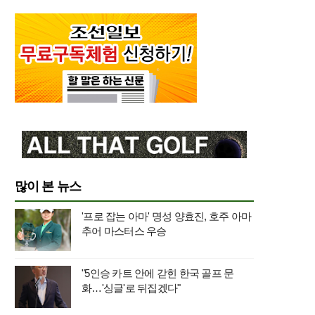
많이 본 뉴스
'프로 잡는 아마' 명성 양효진, 호주 아마
추어 마스터스 우승
"5인승 카트 안에 갇힌 한국 골프 문
화…'싱글'로 뒤집겠다"