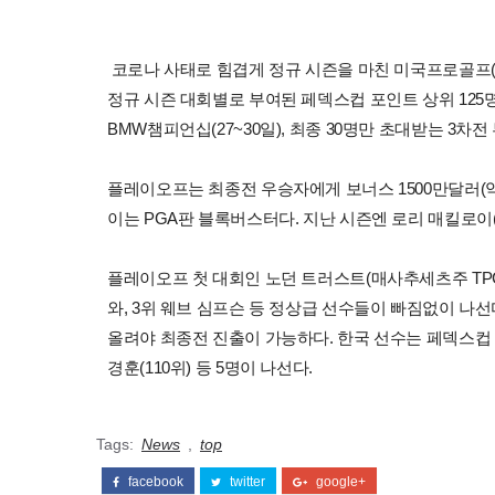
코로나 사태로 힘겹게 정규 시즌을 마친 미국프로골프(P
정규 시즌 대회별로 부여된 페덱스컵 포인트 상위 125명이
BMW챔피언십(27~30일), 최종 30명만 초대받는 3차전
플레이오프는 최종전 우승자에게 보너스 1500만달러(약 1
이는 PGA판 블록버스터다. 지난 시즌엔 로리 매킬로이
플레이오프 첫 대회인 노던 트러스트(매사추세츠주 TPC
와, 3위 웨브 심프슨 등 정상급 선수들이 빠짐없이 나선
올려야 최종전 진출이 가능하다. 한국 선수는 페덱스컵 5위 
경훈(110위) 등 5명이 나선다.
Tags:
News
,
top
facebook
twitter
google+