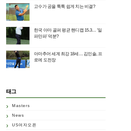
고수가 공을 툭툭 쉽게 치는 비결?
한국 아마 골퍼 평균 핸디캡 15.3… '일
파만파' 덕분?
아마추어 세계 최강 18세… 김민솔, 프
로에 도전장
태그
Masters
News
US여자오픈