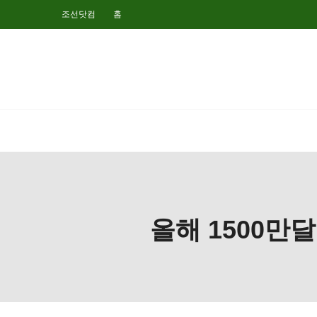
조선닷컴
홈
올해 1500만