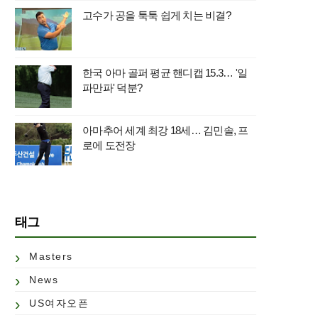
고수가 공을 툭툭 쉽게 치는 비결?
한국 아마 골퍼 평균 핸디캡 15.3… '일
파만파' 덕분?
아마추어 세계 최강 18세… 김민솔, 프
로에 도전장
태그
Masters
News
US여자오픈