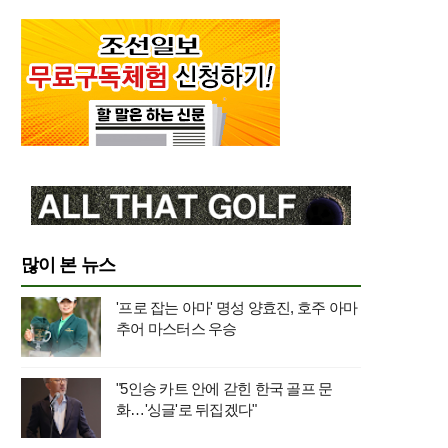
많이 본 뉴스
'프로 잡는 아마' 명성 양효진, 호주 아마
추어 마스터스 우승
"5인승 카트 안에 갇힌 한국 골프 문
화…'싱글'로 뒤집겠다"