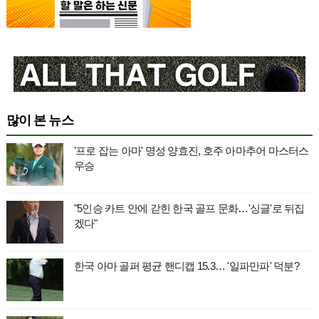
많이 본 뉴스
'프로 잡는 아마' 명성 양효진, 호주 아마추어 마스터스
우승
"5인승 카트 안에 갇힌 한국 골프 문화…'싱글'로 뒤집
겠다"
한국 아마 골퍼 평균 핸디캡 15.3… '일파만파' 덕분?