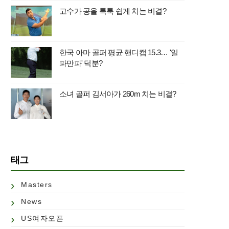
고수가 공을 툭툭 쉽게 치는 비결?
한국 아마 골퍼 평균 핸디캡 15.3… '일
파만파' 덕분?
소녀 골퍼 김서아가 260m 치는 비결?
태그
Masters
News
US여자오픈