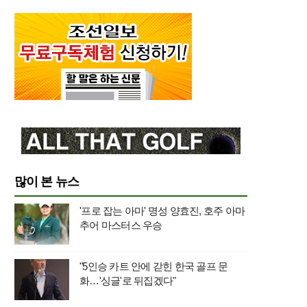
많이 본 뉴스
'프로 잡는 아마' 명성 양효진, 호주 아마
추어 마스터스 우승
"5인승 카트 안에 갇힌 한국 골프 문
화…'싱글'로 뒤집겠다"