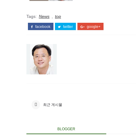
Tags:
News
,
top
facebook
twitter
google+
최근 게시물
BLOGGER