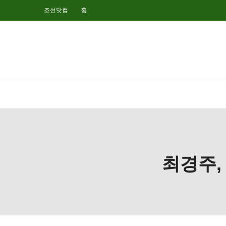
조선닷컴
홈
최경주,