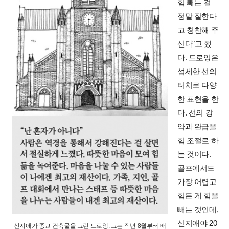
힘 빼는 걸
정말 잘한다
고 칭찬해 주
신다"고 했
다. 드로잉은
섬세한 선의
터치로 다양
한 표현을 한
다. 선의 강
약과 완급을
힘 조절로 하
는 것이다.
골프에서도
가장 어렵고
힘든 게 힘을
빼는 것인데,
신지애야 20
신지애가 종교 건축물을 그린 드로잉. 그는 작년 8월부터 배