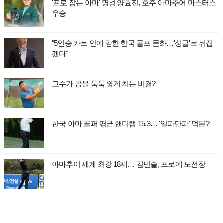
'프로 잡는 아마' 명성 양효진, 호주 아마추어 마스터스
우승
"5인승 카트 안에 갇힌 한국 골프 문화…'싱글'로 뒤집
겠다"
고수가 공을 툭툭 쉽게 치는 비결?
한국 아마 골퍼 평균 핸디캡 15.3… '일파만파' 덕분?
아마추어 세계 최강 18세… 김민솔, 프로에 도전장