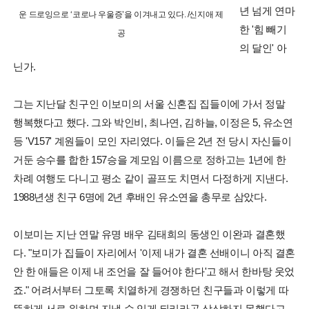
년 넘게 연마
운 드로잉으로 ‘코로나 우울증’을 이겨내고 있다. /신지애 제
한 '힘 빼기
공
의 달인' 아
닌가.
그는 지난달 친구인 이보미의 서울 신혼집 집들이에 가서 정말
행복했다고 했다. 그와 박인비, 최나연, 김하늘, 이정은 5, 유소연
등 'V157' 계원들이 모인 자리였다. 이들은 2년 전 당시 자신들이
거둔 승수를 합한 157승을 계모임 이름으로 정하고는 1년에 한
차례 여행도 다니고 평소 같이 골프도 치면서 다정하게 지낸다.
1988년생 친구 6명에 2년 후배인 유소연을 총무로 삼았다.
이보미는 지난 연말 유명 배우 김태희의 동생인 이완과 결혼했
다. "보미가 집들이 자리에서 '이제 내가 결혼 선배이니 아직 결혼
안 한 애들은 이제 내 조언을 잘 들어야 한다'고 해서 한바탕 웃었
죠." 어려서부터 그토록 치열하게 경쟁하던 친구들과 이렇게 따
뜻하게 서로 위하며 지낼 수 있게 되리라곤 상상하지 못했다고