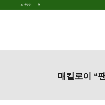
조선닷컴
홈
매킬로이 “