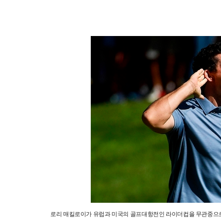
로리 매킬로이가 유럽과 미국의 골프대항전인 라이더컵을 무관중으로