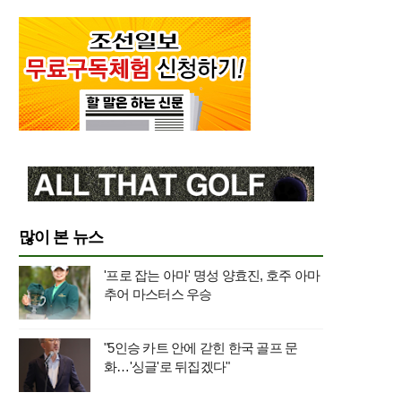
많이 본 뉴스
'프로 잡는 아마' 명성 양효진, 호주 아마
추어 마스터스 우승
"5인승 카트 안에 갇힌 한국 골프 문
화…'싱글'로 뒤집겠다"