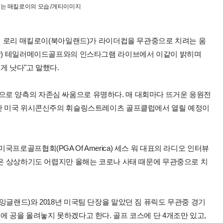
있는 매킬로이의 모습./게티이미지
1위 로리 매킬로이(북아일랜드)가 라이더컵을 무관중으로 치려는 움
시각) 테일러메이드골프와의 인스타그램 라이브에서 이같이 밝히며
게 낫다"고 말했다.
으로 양측의 자존심 싸움으로 유명하다. 매 대회마다 뜨거운 응원전
흘간 미국 위시콘신주의 휘슬링스트레이츠 골프클럽에서 열릴 예정이
프로골프협회(PGA Of America) 세스 워 대표의 라디오 인터뷰
컵은 상상하기도 어렵지만 올해는 코로나 사태 때문에 무관중으로 치
잉글랜드)와 2018년 미국팀 단장을 맡았던 짐 퓨릭도 무관중 경기
에 공을 올려놓지 못하겠다고 한다. 골프 코스에 단 4개조만 있고,