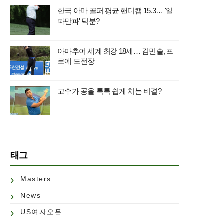
한국 아마 골퍼 평균 핸디캡 15.3… '일
파만파' 덕분?
아마추어 세계 최강 18세… 김민솔, 프
로에 도전장
고수가 공을 툭툭 쉽게 치는 비결?
태그
Masters
News
US여자오픈