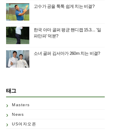
고수가 공을 툭툭 쉽게 치는 비결?
한국 아마 골퍼 평균 핸디캡 15.3… '일
파만파' 덕분?
소녀 골퍼 김서아가 260m 치는 비결?
태그
Masters
News
US여자오픈