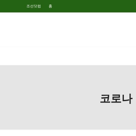
조선닷컴
홈
코로나