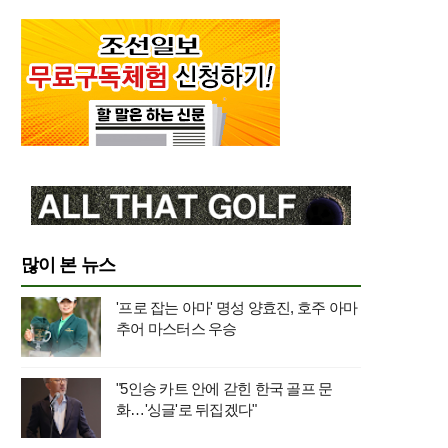
많이 본 뉴스
'프로 잡는 아마' 명성 양효진, 호주 아마
추어 마스터스 우승
"5인승 카트 안에 갇힌 한국 골프 문
화…'싱글'로 뒤집겠다"