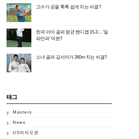
고수가 공을 툭툭 쉽게 치는 비결?
한국 아마 골퍼 평균 핸디캡 15.3… '일
파만파' 덕분?
소녀 골퍼 김서아가 260m 치는 비결?
태그
Masters
News
US여자오픈