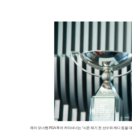
제이 모너핸 PGA 투어 커미셔너는 “시즌 재기 전 선수와 캐디 등을