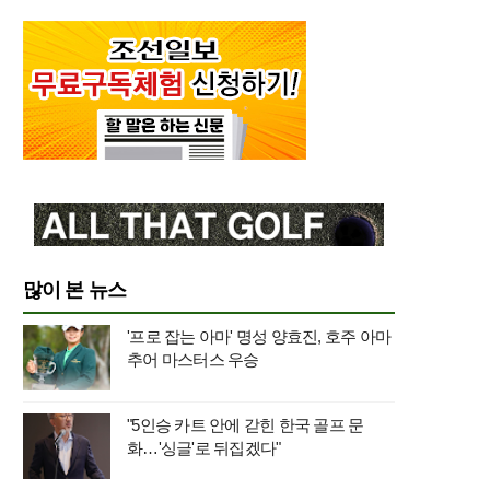
많이 본 뉴스
'프로 잡는 아마' 명성 양효진, 호주 아마
추어 마스터스 우승
"5인승 카트 안에 갇힌 한국 골프 문
화…'싱글'로 뒤집겠다"