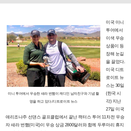
미국 미니
투어에서
이색 우승
상품이 등
장해 눈길
을 끌었다.
미국 디트
로이트 뉴
스는 30일
(한국 시
미니 투어에서 우승한 새라 번햄이 캐디인 남자친구와 기념 촬
각) 지난
영을 하고 있다./디트로이트 뉴스
27일 미국
애리조나주 선댄스 골프클럽에서 끝난 캑터스 투어 11차전 우승
자 새라 번햄(미국)이 우승 상금 2800달러와 함께 두루마리 휴지