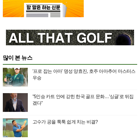
많이 본 뉴스
'프로 잡는 아마' 명성 양효진, 호주 아마추어 마스터스
우승
"5인승 카트 안에 갇힌 한국 골프 문화…'싱글'로 뒤집
겠다"
고수가 공을 툭툭 쉽게 치는 비결?