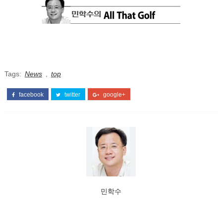
Tags:
News
,
top
facebook
twitter
google+
민학수