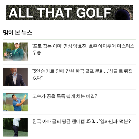
많이 본 뉴스
'프로 잡는 아마' 명성 양효진, 호주 아마추어 마스터스
우승
"5인승 카트 안에 갇힌 한국 골프 문화…'싱글'로 뒤집
겠다"
고수가 공을 툭툭 쉽게 치는 비결?
한국 아마 골퍼 평균 핸디캡 15.3… '일파만파' 덕분?