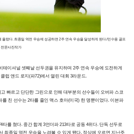
 올랐다. 최종일 역전 우승에 성공하면 2주 연속 우승을 달성하게 된다./민수용 골프
전문사진작가
 인비테이셔널 셋째날 선두권을 유지하며 2주 연속 우승에 도전하게
클럽 앤드 로지(파72)에서 열린 대회 3라운드.
그리고 빠르고 단단한 그린으로 인해 대부분의 선수들이 오버파 스코
파를 친 선수는 2타를 줄인 맥스 호마(미국) 한 명뿐이었다. 이븐파
74타를 쳤다. 중간 합계 3언더파 213타로 공동 4위다. 단독 선두로
여서 최종일 역전 우승을 노려볼 수 있게 됐다. 정상에 오르면 지난주