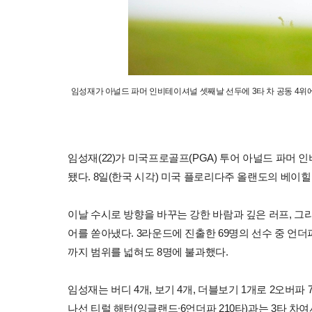
임성재가 아널드 파머 인비테이셔널 셋째날 선두에 3타 차 공동 4위에
임성재(22)가 미국프로골프(PGA) 투어 아널드 파머
됐다. 8일(한국 시각) 미국 플로리다주 올랜도의 베이힐 
이날 수시로 방향을 바꾸는 강한 바람과 깊은 러프, 
어를 쏟아냈다. 3라운드에 진출한 69명의 선수 중 언더
까지 범위를 넓혀도 8명에 불과했다.
임성재는 버디 4개, 보기 4개, 더블보기 1개로 2오버파 
나선 티럴 해턴(잉글랜드∙6언더파 210타)과는 3타 차