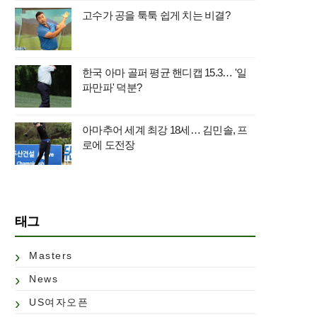
고수가 공을 툭툭 쉽게 치는 비결?
한국 아마 골퍼 평균 핸디캡 15.3… '일
파만파' 덕분?
아마추어 세계 최강 18세… 김민솔, 프
로에 도전장
태그
Masters
News
US여자오픈