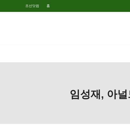
조선닷컴
홈
임성재, 아널드