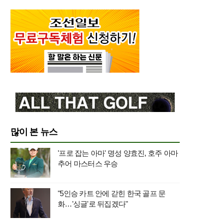
많이 본 뉴스
'프로 잡는 아마' 명성 양효진, 호주 아마
추어 마스터스 우승
"5인승 카트 안에 갇힌 한국 골프 문
화…'싱글'로 뒤집겠다"