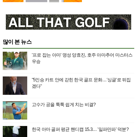
많이 본 뉴스
'프로 잡는 아마' 명성 양효진, 호주 아마추어 마스터스
우승
"5인승 카트 안에 갇힌 한국 골프 문화…'싱글'로 뒤집
겠다"
고수가 공을 툭툭 쉽게 치는 비결?
한국 아마 골퍼 평균 핸디캡 15.3… '일파만파' 덕분?