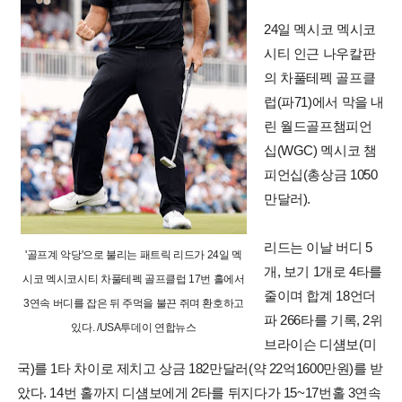
24일 멕시코 멕시코
시티 인근 나우칼판
의 차풀테펙 골프클
럽(파71)에서 막을 내
린 월드골프챔피언
십(WGC) 멕시코 챔
피언십(총상금 1050
만달러).
리드는 이날 버디 5
'골프계 악당'으로 불리는 패트릭 리드가 24일 멕
개, 보기 1개로 4타를
시코 멕시코시티 차풀테펙 골프클럽 17번 홀에서
줄이며 합계 18언더
3연속 버디를 잡은 뒤 주먹을 불끈 쥐며 환호하고
파 266타를 기록, 2위
있다. /USA투데이 연합뉴스
브라이슨 디섐보(미
국)를 1타 차이로 제치고 상금 182만달러(약 22억1600만원)를 받
았다. 14번 홀까지 디섐보에게 2타를 뒤지다가 15~17번홀 3연속