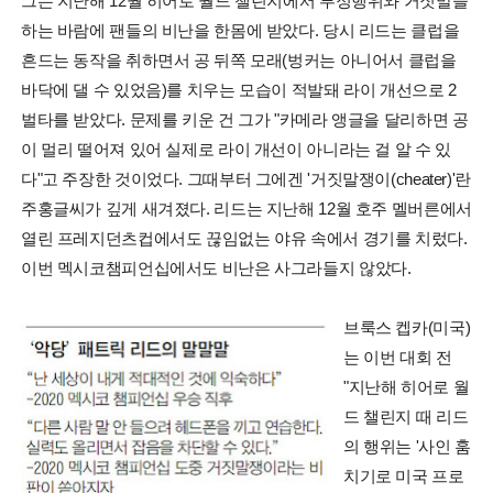
그는 지난해 12월 히어로 월드 챌린지에서 부정행위와 거짓말을
하는 바람에 팬들의 비난을 한몸에 받았다. 당시 리드는 클럽을
흔드는 동작을 취하면서 공 뒤쪽 모래(벙커는 아니어서 클럽을
바닥에 댈 수 있었음)를 치우는 모습이 적발돼 라이 개선으로 2
벌타를 받았다. 문제를 키운 건 그가 "카메라 앵글을 달리하면 공
이 멀리 떨어져 있어 실제로 라이 개선이 아니라는 걸 알 수 있
다"고 주장한 것이었다. 그때부터 그에겐 '거짓말쟁이(cheater)'란
주홍글씨가 깊게 새겨졌다. 리드는 지난해 12월 호주 멜버른에서
열린 프레지던츠컵에서도 끊임없는 야유 속에서 경기를 치렀다.
이번 멕시코챔피언십에서도 비난은 사그라들지 않았다.
브룩스 켑카(미국)
는 이번 대회 전
"지난해 히어로 월
드 챌린지 때 리드
의 행위는 '사인 훔
치기로 미국 프로