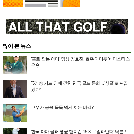
많이 본 뉴스
'프로 잡는 아마' 명성 양효진, 호주 아마추어 마스터스
우승
"5인승 카트 안에 갇힌 한국 골프 문화…'싱글'로 뒤집
겠다"
고수가 공을 툭툭 쉽게 치는 비결?
한국 아마 골퍼 평균 핸디캡 15.3… '일파만파' 덕분?