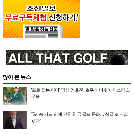
많이 본 뉴스
'프로 잡는 아마' 명성 양효진, 호주 아마추어 마스터스
우승
"5인승 카트 안에 갇힌 한국 골프 문화…'싱글'로 뒤집
겠다"