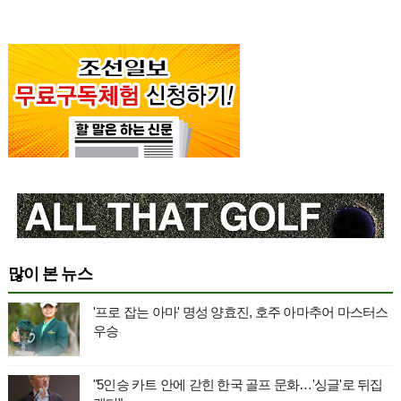
많이 본 뉴스
'프로 잡는 아마' 명성 양효진, 호주 아마추어 마스터스
우승
"5인승 카트 안에 갇힌 한국 골프 문화…'싱글'로 뒤집