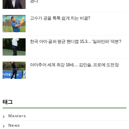
겠다"
고수가 공을 툭툭 쉽게 치는 비결?
한국 아마 골퍼 평균 핸디캡 15.3… '일파만파' 덕분?
아마추어 세계 최강 18세… 김민솔, 프로에 도전장
태그
Masters
News