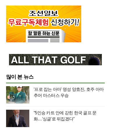
많이 본 뉴스
'프로 잡는 아마' 명성 양효진, 호주 아마
추어 마스터스 우승
"5인승 카트 안에 갇힌 한국 골프 문
화…'싱글'로 뒤집겠다"