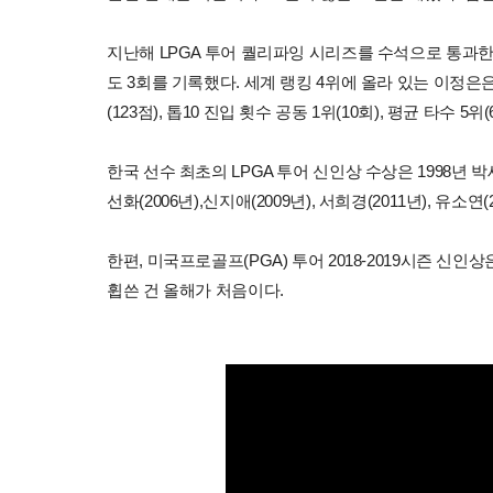
지난해 LPGA 투어 퀄리파잉 시리즈를 수석으로 통과한
도 3회를 기록했다. 세계 랭킹 4위에 올라 있는 이정은은 
(123점), 톱10 진입 횟수 공동 1위(10회), 평균 타수 
한국 선수 최초의 LPGA 투어 신인상 수상은 1998년 박세리
선화(2006년),신지애(2009년), 서희경(2011년), 유소연
한편, 미국프로골프(PGA) 투어 2018-2019시즌 신
휩쓴 건 올해가 처음이다.