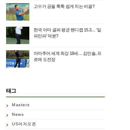
고수가 공을 툭툭 쉽게 치는 비결?
한국 아마 골퍼 평균 핸디캡 15.3… '일
파만파' 덕분?
아마추어 세계 최강 18세… 김민솔, 프
로에 도전장
태그
Masters
News
US여자오픈