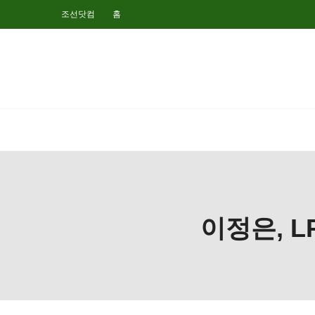
조선닷컴
홈
이정은, L