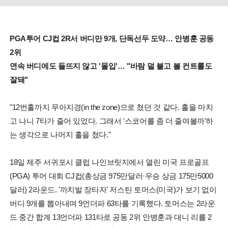
PGA투어 CJ컵 2R서 버디만 9개, 단독선두 도약… 안병훈 공동
2위
연속 버디에도 들뜨지 않고 '몰입'… "바람 덜 불고 볼 컨트롤도
잘돼"
"12번홀까지 무아지경(in the zone)으로 쳤던 것 같다. 홀을 마치
고 나니 7타가 줄어 있었다. 그래서 '스코어를 좀 더 줄여볼까'하
는 생각으로 나머지 홀을 쳤다."
18일 제주 서귀포시 클럽 나인브릿지에서 열린 미국 프로골프
(PGA) 투어 대회 CJ컵(총상금 975만달러·우승 상금 175만5000
달러) 2라운드. '까치발 장타자' 저스틴 토머스(미국)가 보기 없이
버디 9개를 뽑아내며 9언더파 63타를 기록했다. 토머스는 2라운
드 중간 합계 13언더파 131타로 공동 2위 안병훈과 대니 리를 2