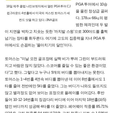
PGA 투어에서 10승
18일 제주 클럽 나인브릿지에서 열린 PGA 투어 CJ
을 올린 정상급 골퍼
컵 2라운드 4번홀에서 미국의 저스틴 토머스가 세
다. 178㎝·66㎏의 평
컨드 샷을 하고 있다. /JNA골프
범한 체격인데 두 발
이 지면을 박차고 치솟는 듯한 '까치발 스윙'으로 300야드를 훌쩍
넘기는 장타를 휘두른다. 여기에 고도의 집중력을 지녀 PGA 투
어에서도 손꼽히는 '몰아치기의 달인'이다.
토머스는 "이날 오전 골프장에 살짝 비가 뿌려 그린이 부드러워
지고 바람은 많지 않았다. 스코어를 줄일 수 있는 좋은 환경이었
다"고 했다. 그렇다고 누구나 9개의 버디를 뽑아내지는 못한다.
토머스는 1~4번홀 4연속 버디를 뽑아낸 데 이어 8번홀에서도 1
타를 줄여 전반에만 5타를 줄였다. 그는 버디가 나와도 들뜨지도
않고 별걱정도 없어 보이는 표정으로 플레이를 이어갔다. 후반
들어 10·12·14번홀의 징검다리 버디에 이어 마지막 18번홀(파5)
탭인 버디까지 성공해 4타를 더 줄였다. 페어웨이 적중률 85.71%