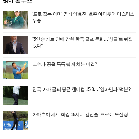
많이 본 뉴스
'프로 잡는 아마' 명성 양효진, 호주 아마추어 마스터스
우승
"5인승 카트 안에 갇힌 한국 골프 문화…'싱글'로 뒤집
겠다"
고수가 공을 툭툭 쉽게 치는 비결?
한국 아마 골퍼 평균 핸디캡 15.3… '일파만파' 덕분?
아마추어 세계 최강 18세… 김민솔, 프로에 도전장