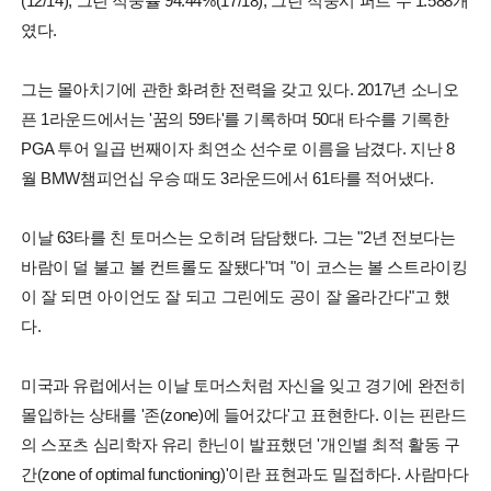
(12/14), 그린 적중률 94.44%(17/18), 그린 적중시 퍼트 수 1.588개
였다.
그는 몰아치기에 관한 화려한 전력을 갖고 있다. 2017년 소니오
픈 1라운드에서는 '꿈의 59타'를 기록하며 50대 타수를 기록한
PGA 투어 일곱 번째이자 최연소 선수로 이름을 남겼다. 지난 8
월 BMW챔피언십 우승 때도 3라운드에서 61타를 적어냈다.
이날 63타를 친 토머스는 오히려 담담했다. 그는 "2년 전보다는
바람이 덜 불고 볼 컨트롤도 잘됐다"며 "이 코스는 볼 스트라이킹
이 잘 되면 아이언도 잘 되고 그린에도 공이 잘 올라간다"고 했
다.
미국과 유럽에서는 이날 토머스처럼 자신을 잊고 경기에 완전히
몰입하는 상태를 '존(zone)에 들어갔다'고 표현한다. 이는 핀란드
의 스포츠 심리학자 유리 한닌이 발표했던 '개인별 최적 활동 구
간(zone of optimal functioning)'이란 표현과도 밀접하다. 사람마다