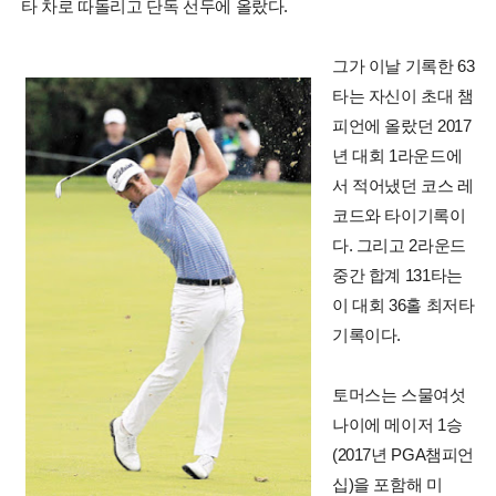
타 차로 따돌리고 단독 선두에 올랐다.
그가 이날 기록한 63
타는 자신이 초대 챔
피언에 올랐던 2017
년 대회 1라운드에
서 적어냈던 코스 레
코드와 타이기록이
다. 그리고 2라운드
중간 합계 131타는
이 대회 36홀 최저타
기록이다.
토머스는 스물여섯
나이에 메이저 1승
(2017년 PGA챔피언
십)을 포함해 미