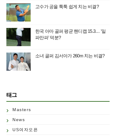
고수가 공을 툭툭 쉽게 치는 비결?
한국 아마 골퍼 평균 핸디캡 15.3… '일
파만파' 덕분?
소녀 골퍼 김서아가 260m 치는 비결?
태그
Masters
News
US여자오픈