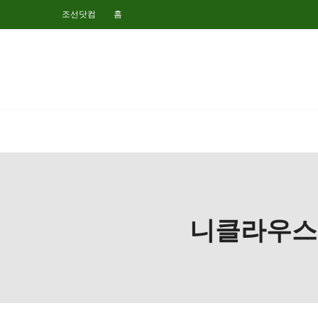
조선닷컴
홈
니클라우스 