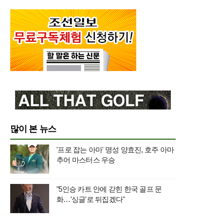
많이 본 뉴스
'프로 잡는 아마' 명성 양효진, 호주 아마
추어 마스터스 우승
"5인승 카트 안에 갇힌 한국 골프 문
화…'싱글'로 뒤집겠다"