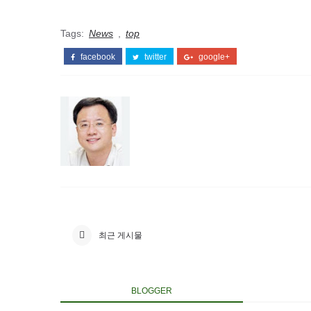
Tags:
News
,
top
facebook
twitter
google+
최근 게시물
BLOGGER