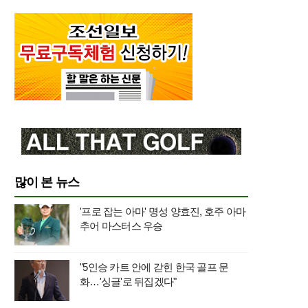
많이 본 뉴스
'프로 잡는 아마' 명성 양효진, 호주 아마
추어 마스터스 우승
"5인승 카트 안에 갇힌 한국 골프 문
화…'싱글'로 뒤집겠다"