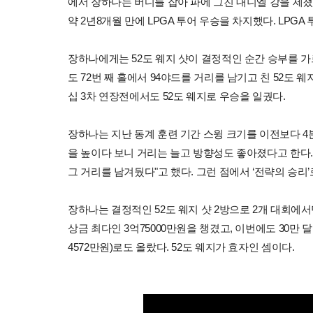
에서 장하나는 버디를 잡아 파에 그친 대니엘 강을 제쳤다
약 2년8개월 만에 LPGA 투어 우승을 차지했다. LPGA 
장하나에게는 52도 웨지 샷이 결정적인 순간 승부를 가르
도 72번 째 홀에서 94야드를 거리를 남기고 친 52도 
십 3차 연장전에서도 52도 웨지로 우승을 일궜다.
장하나는 지난 동계 훈련 기간 스윙 크기를 이전보다 4
을 높이다 보니 거리는 늘고 방향성도 좋아졌다고 한다. 
그 거리를 남겨뒀다"고 했다. 그런 점에서 ‘전략의 승리’
장하나는 결정적인 52도 웨지 샷 2방으로 2개 대회에
상금 최다인 3억75000만원을 챙겼고, 이번에도 30만 달러
4572만원)로도 올랐다. 52도 웨지가 효자인 셈이다.