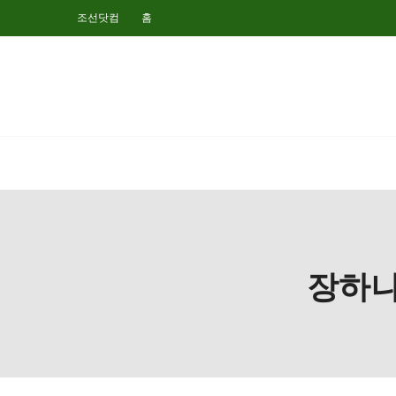
조선닷컴
홈
장하나