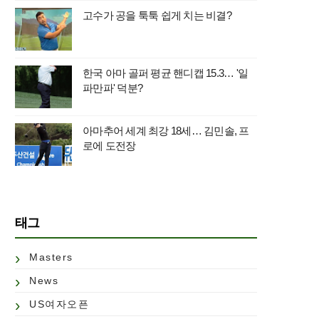
고수가 공을 툭툭 쉽게 치는 비결?
한국 아마 골퍼 평균 핸디캡 15.3… '일
파만파' 덕분?
아마추어 세계 최강 18세… 김민솔, 프
로에 도전장
태그
Masters
News
US여자오픈