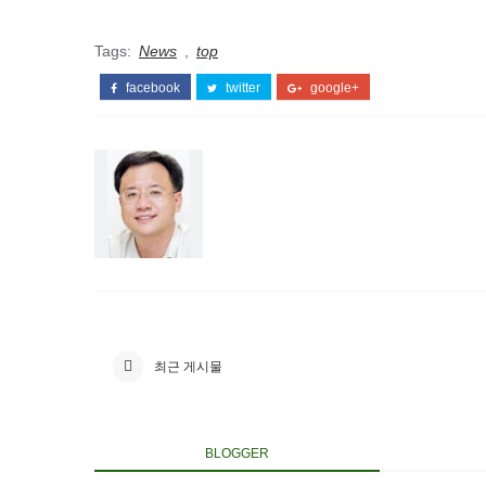
Tags:
News
,
top
facebook
twitter
google+
최근 게시물
BLOGGER