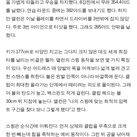
을 가볍게 따돌리고 우승을 차지했다. 8강전에서 무려 354.4야드
를 날렸다. 연습 라운드 중에는 382야드를 보내기도 했다. 하지
만 앨런은 이날 플레이를 하면서 드라이버를 3번밖에 잡지 않았
다. 주로 3번 아이언으로 티샷을 했다. 그래도 285야드 안팎을 날
렸다.
키가 177cm로 서양인 치고는 그다지 크지 않은 데도 세계 최장
타를 날리는 비결은 뭘까. 앨런의 스윙 동작을 보면 몇 가지 특징
이 있다. 우선 어드레스 때 양발의 폭을 어깨보다 넓게 벌려 견고
한 스탠스를 취한다. 볼은 왼발 안쪽이 아니라 바깥쪽에 둔다. 클
럽이 최대한 올라가는 단계에서 때리려는 의도로 풀이된다. 그래
야 볼의 탄도가 높고, 백스핀도 적게 걸린다. 클럽 헤드는 볼
30cm 뒤 지점에 놓는다. 앨런은 "나의 스윙에 맞는 최적의 임팩
트 구간을 찾다 보니 그렇게 됐다"고 했다.
스윙은 순식간에 이뤄진다. 먼저 상체와 클럽을 우측으로 크게
한 번 빼는데 힘을 축적하는 예비 동작이다. 그런 뒤 공을 낚아채