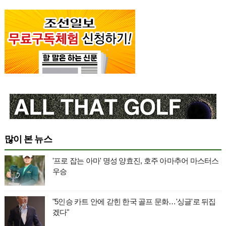
많이 본 뉴스
'프로 잡는 아마' 명성 양효진, 호주 아마추어 마스터스
우승
"5인승 카트 안에 갇힌 한국 골프 문화…'싱글'로 뒤집
겠다"