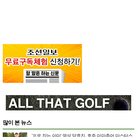
많이 본 뉴스
'프로 잡는 아마' 명성 양효진, 호주 아마추어 마스터스