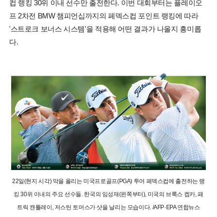
컵 랭킹 30위 이내 선수만 출전한다. 이번 대회부터는 플레이오
프 2차전 BMW 챔피언십까지의 페덱스컵 포인트 랭킹에 따라
'스트로크 보너스 시스템'을 적용해 어떤 결과가 나올지 흥미롭
다.
22일(현지 시각) 막을 올리는 미국프로골프(PGA) 투어 페덱스컵에 출전하는 랭
킹 30위 이내의 주요 선수들. 한국의 임성재(왼쪽부터), 미국의 브룩스 켑카, 패
트릭 캔틀레이, 저스틴 토머스가 샷을 날리는 모습이다. /AFP·EPA 연합뉴스