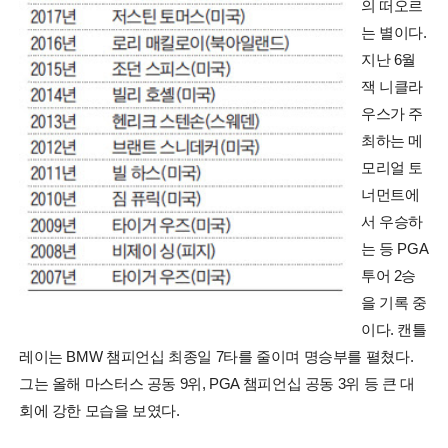
의 떠오르
는 별이다.
지난 6월
잭 니클라
우스가 주
최하는 메
모리얼 토
너먼트에
서 우승하
는 등 PGA
투어 2승
을 기록 중
이다. 캔틀
레이는 BMW 챔피언십 최종일 7타를 줄이며 명승부를 펼쳤다.
그는 올해 마스터스 공동 9위, PGA 챔피언십 공동 3위 등 큰 대
회에 강한 모습을 보였다.