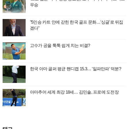
우승
"5인승 카트 안에 갇힌 한국 골프 문화…'싱글'로 뒤집
겠다"
고수가 공을 툭툭 쉽게 치는 비결?
한국 아마 골퍼 평균 핸디캡 15.3… '일파만파' 덕분?
아마추어 세계 최강 18세… 김민솔, 프로에 도전장