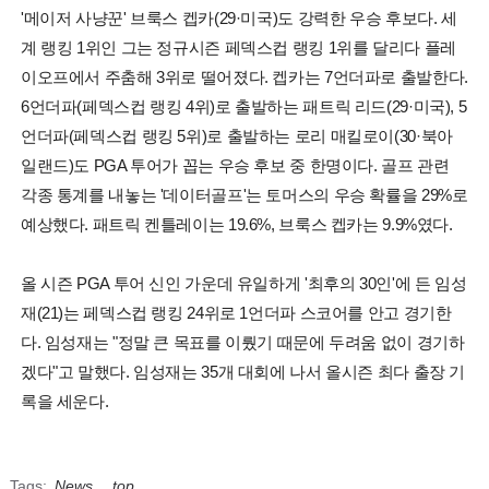
'메이저 사냥꾼' 브룩스 켑카(29·미국)도 강력한 우승 후보다. 세
계 랭킹 1위인 그는 정규시즌 페덱스컵 랭킹 1위를 달리다 플레
이오프에서 주춤해 3위로 떨어졌다. 켑카는 7언더파로 출발한다.
6언더파(페덱스컵 랭킹 4위)로 출발하는 패트릭 리드(29·미국), 5
언더파(페덱스컵 랭킹 5위)로 출발하는 로리 매킬로이(30·북아
일랜드)도 PGA 투어가 꼽는 우승 후보 중 한명이다. 골프 관련
각종 통계를 내놓는 '데이터골프'는 토머스의 우승 확률을 29%로
예상했다. 패트릭 켄틀레이는 19.6%, 브룩스 켑카는 9.9%였다.
올 시즌 PGA 투어 신인 가운데 유일하게 '최후의 30인'에 든 임성
재(21)는 페덱스컵 랭킹 24위로 1언더파 스코어를 안고 경기한
다. 임성재는 "정말 큰 목표를 이뤘기 때문에 두려움 없이 경기하
겠다"고 말했다. 임성재는 35개 대회에 나서 올시즌 최다 출장 기
록을 세운다.
Tags:
News
,
top