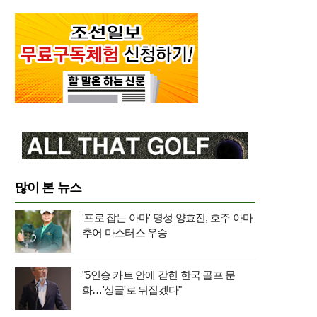
많이 본 뉴스
'프로 잡는 아마' 명성 양효진, 호주 아마
추어 마스터스 우승
"5인승 카트 안에 갇힌 한국 골프 문
화…'싱글'로 뒤집겠다"