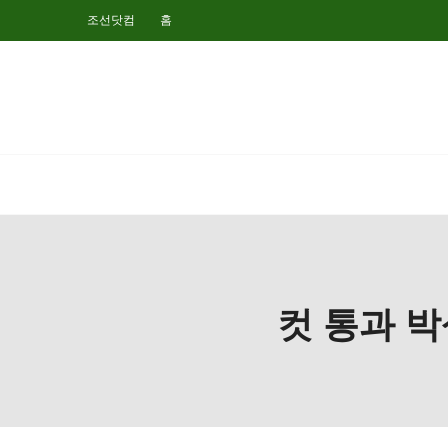
조선닷컴
홈
컷 통과 박