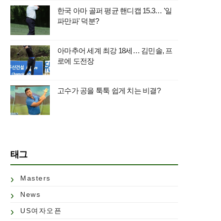
한국 아마 골퍼 평균 핸디캡 15.3… '일
파만파' 덕분?
아마추어 세계 최강 18세… 김민솔, 프
로에 도전장
고수가 공을 툭툭 쉽게 치는 비결?
태그
Masters
News
US여자오픈