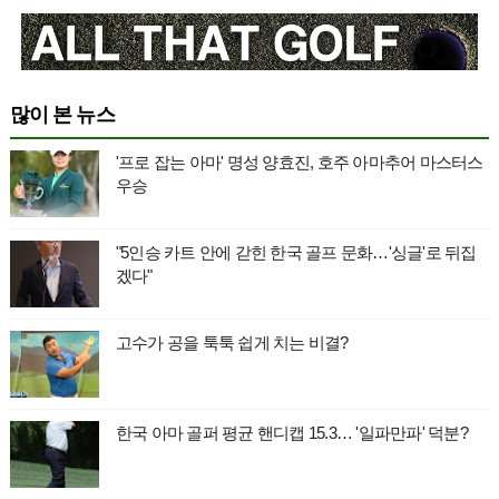
많이 본 뉴스
'프로 잡는 아마' 명성 양효진, 호주 아마추어 마스터스
우승
"5인승 카트 안에 갇힌 한국 골프 문화…'싱글'로 뒤집
겠다"
고수가 공을 툭툭 쉽게 치는 비결?
한국 아마 골퍼 평균 핸디캡 15.3… '일파만파' 덕분?