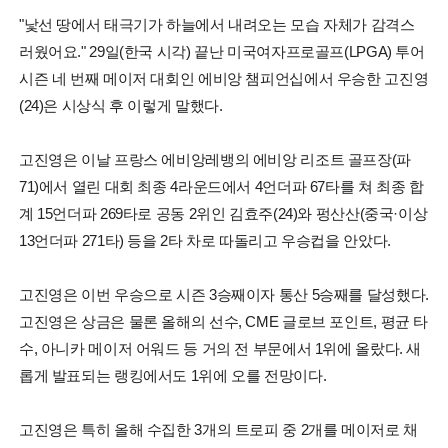
"낯선 땅에서 태극기가 하늘에서 내려오는 모습 자체가 감격스
러웠어요." 29일(한국 시각) 끝난 미국여자프로골프(LPGA) 투어
시즌 네 번째 메이저 대회인 에비앙 챔피언십에서 우승한 고진영
(24)은 시상식 후 이렇게 말했다.
고진영은 이날 프랑스 에비앙레뱅의 에비앙 리조트 골프장(파
71)에서 열린 대회 최종 4라운드에서 4언더파 67타를 쳐 최종 합
계 15언더파 269타로 공동 2위인 김효주(24)와 펑산산(중국·이상
13언더파 271타) 등을 2타 차로 따돌리고 우승컵을 안았다.
고진영은 이번 우승으로 시즌 3승째이자 통산 5승째를 달성했다.
고진영은 상금은 물론 올해의 선수, CME 글로브 포인트, 평균 타
수, 아니카 메이저 어워드 등 거의 전 부문에서 1위에 올랐다. 새
롭게 발표되는 랭킹에서도 1위에 오를 전망이다.
고진영은 특히 올해 수집한 3개의 트로피 중 2개를 메이저로 채