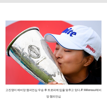
고진영이 에비앙 챔피언십 우승 후 트로피에 입을 맞추고 있다./P. Millereau/에비
앙 챔피언십