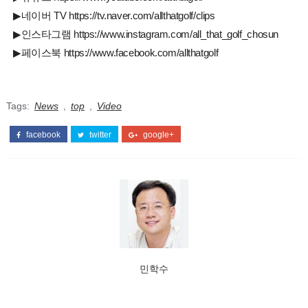
▶네이버 TV https://tv.naver.com/allthatgolf/clips
▶인스타그램 https://www.instagram.com/all_that_golf_chosun
▶페이스북 https://www.facebook.com/allthatgolf
Tags:
News
,
top
,
Video
facebook
twitter
google+
민학수