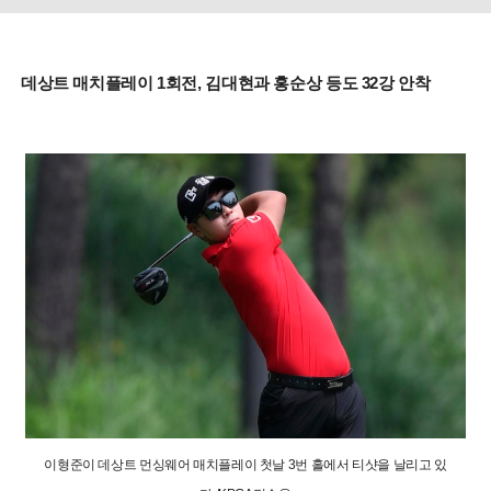
데상트 매치플레이 1회전, 김대현과 홍순상 등도 32강 안착
이형준이 데상트 먼싱웨어 매치플레이 첫날 3번 홀에서 티샷을 날리고 있