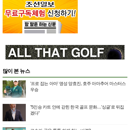
많이 본 뉴스
'프로 잡는 아마' 명성 양효진, 호주 아마추어 마스터스
우승
"5인승 카트 안에 갇힌 한국 골프 문화…'싱글'로 뒤집
겠다"