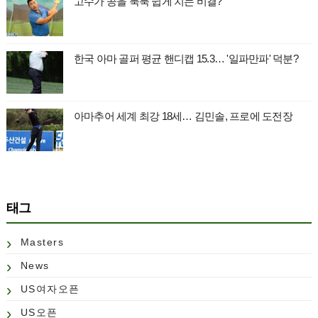
고수가 공을 툭툭 쉽게 치는 비결?
한국 아마 골퍼 평균 핸디캡 15.3… '일파만파' 덕분?
아마추어 세계 최강 18세… 김민솔, 프로에 도전장
태그
Masters
News
US여자오픈
US오픈