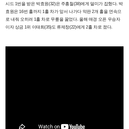
시드 1번을 받은 박효원(32)은 주흥철(38)에게 덜미가 잡혔다. 박
효원은 16번 홀까지 1홀 차가 앞서 나가다 막판 2개 홀을 연속으
로 내줘 오히려 1홀 차로 무릎을 꿇었다. 올해 매경 오픈 우승자
이자 상금 1위 이태희(35)도 류제창(22)에게 2홀 차로 졌다.