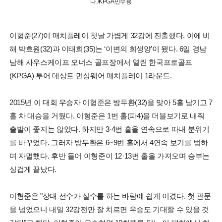
다./KPGA민수용
이형준(27)이 매치플레이 첫날 가볍게 32강에 진출했다. 이에 비
해 박효원(32)과 이태희(35)는 ‘이변의 희생양’이 됐다. 6일 경남
남해 사우스케이프 오너스 골프장에서 열린 한국프로골프
(KPGA) 투어 데상트 먼싱웨어 매치플레이 1라운드.
2015년 이 대회 우승자 이형준은 방두환(32)을 맞아 5홀 남기고 7
홀 차 대승을 거뒀다. 이형준은 1번 홀(파4)을 더블보기로 내줘
출발이 좋지는 않았다. 하지만 3·4번 홀을 연속으로 따내 분위기
를 바꾸었다. 그러자 방두환은 6~9번 홀에서 4연속 보기를 범하
며 자멸했다. 후반 들어 이형준이 12·13번 홀을 가져오며 승부는
싱겁게 끝났다.
이형준은 "상대 선수가 실수를 하는 바람에 쉽게 이겼다. 첫 관문
을 넘었으니 내일 32강전만 잘 치르면 우승도 기대할 수 있을 것