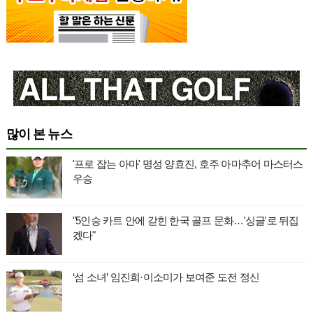
많이 본 뉴스
'프로 잡는 아마' 명성 양효진, 호주 아마추어 마스터스
우승
"5인승 카트 안에 갇힌 한국 골프 문화…'싱글'로 뒤집
겠다"
‘섬 소녀’ 임진희·이소미가 보여준 도전 정신