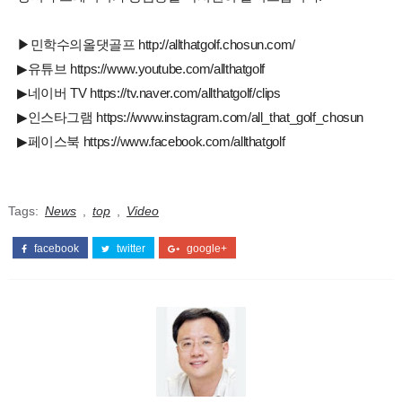
▶민학수의올댓골프 http://allthatgolf.chosun.com/
▶유튜브 https://www.youtube.com/allthatgolf
▶네이버 TV https://tv.naver.com/allthatgolf/clips
▶인스타그램 https://www.instagram.com/all_that_golf_chosun
▶페이스북 https://www.facebook.com/allthatgolf
Tags:
News
,
top
,
Video
facebook
twitter
google+